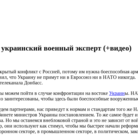
украинский военный эксперт (+видео)
рытый конфликт с Россией, потому им нужна боеспособная арми
явил, что Украину не примут ни в Евросоюз ни в НАТО никогда.
телеканала Донбасс.
 мы можем пойти в случае конфронтации на востоке
Украин
ы. НА
но заинтересованы, чтобы здесь были боеспособные вооруженные
удем партнерами, нас приведут к нормам и стандартам того же Н
бинете министров Украины постановлением. То же самое будет и
а. Но мы останемся внеблоковой страной и это не зависит от в
, они используют как стимул, чтобы мы быстрее начали реформи
оронном секторе, в промышленном секторе, в политическом, зак