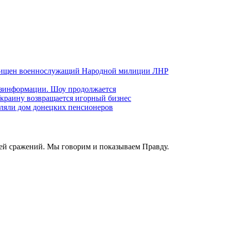
хищен военнослужащий Народной милиции ЛНР
езинформации. Шоу продолжается
краину возвращается игорный бизнес
ляли дом донецких пенсионеров
ей сражений. Мы говорим и показываем Правду.