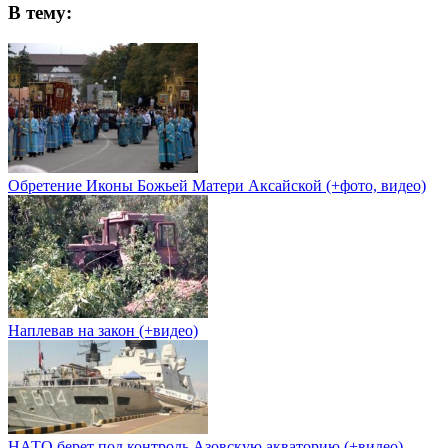
В тему:
Обретение Иконы Божьей Матери Аксайской (+фото, видео)
Наплевав на закон (+видео)
НАТО берет под контроль Азовскую акваторию (+видео)