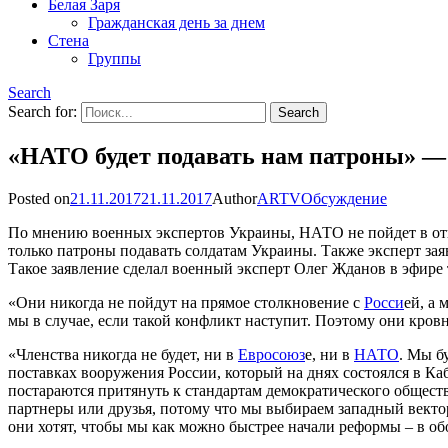
Белая Заря
Гражданская день за днем
Стена
Группы
Search
Search for:
«НАТО будет подавать нам патроны» — 
Posted on
21.11.2017
21.11.2017
Author
ARTV
Обсуждение
По мнению военных экспертов Украины, НАТО не пойдет в отк
только патроны подавать солдатам Украины. Также эксперт за
Такое заявление сделал военный эксперт Олег Жданов в эфире 
«Они никогда не пойдут на прямое столкновение с
Росси
ей, а
мы в случае, если такой конфликт наступит. Поэтому они кров
«Членства никогда не будет, ни в
Евросоюз
е, ни в
НАТО
. Мы б
поставках вооружения России, который на днях состоялся в Ка
постараются притянуть к стандартам демократического обществ
партнеры или друзья, потому что мы выбираем западный вектор
они хотят, чтобы мы как можно быстрее начали реформы – в об