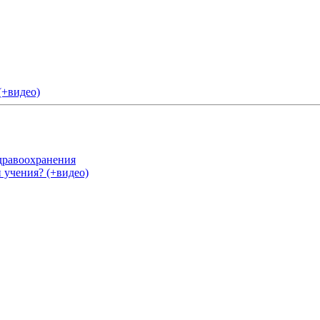
(+видео)
дравоохранения
 учения? (+видео)