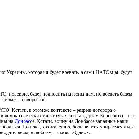
я Украины, которая и будет воевать, а сами НАТОвцы, будут
ТО, поверьте, будет подносить патроны нам, но воевать будем
 силы», – говорит он.
АТО. Кстати, в этом же контексте – разрыв договора о
 в демократических институтах по стандартам Евросоюза – нас
ойны на
Донбасс
е. Кстати, войну на Донбассе западные наши
роваться. Но пока, к сожалению, больше всех упираемся мы, а
онодательном, в любом», – сказал Жданов.