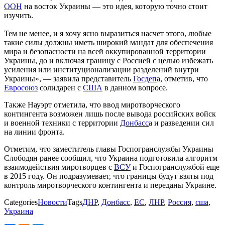
ООН
на восток Украины — это идея, которую точно стоит
изучить.
Тем не менее, и я хочу ясно выразиться насчет этого, любые
такие силы должны иметь широкий мандат для обеспечения
мира и безопасности на всей оккупированной территории
Украины, до и включая границу с Россией с целью избежать
усиления или институционализации разделений внутри
Украины», — заявила представитель
Госдеп
а, отметив, что
Евросоюз
солидарен с
США
в данном вопросе.
Также Науэрт отметила, что ввод миротворческого
контингента возможен лишь после вывода российских войск
и военной техники с территории
Донбасс
а и разведении сил
на линии фронта.
Отметим, что заместитель главы Госпогранслужбы Украины
Слободян ранее сообщил, что Украина подготовила алгоритм
взаимодействия миротворцев с
ВСУ
и Госпогранслужбой еще
в 2015 году. Он подразумевает, что границы будут взяты под
контроль миротворческого контингента и переданы Украине.
Categories
Новости
Tags
ДНР
,
Донбасс
,
ЕС
,
ЛНР
,
Россия
,
сша
,
Украина