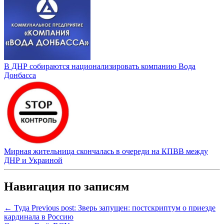
В ДНР собираются национализировать компанию Вода
Донбасса
Мирная жительница скончалась в очереди на КПВВ между
ДНР и Украиной
Навигация по записям
← Туда
Previous post:
Зверь запущен: постскриптум о приезде
кардинала в Россию