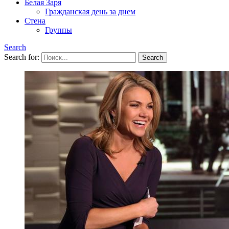
Белая Заря
Гражданская день за днем
Стена
Группы
Search
Search for: