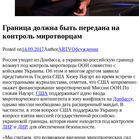
Граница должна быть передана на
контроль миротворцам
Posted on
14.09.2017
Author
ARTV
Обсуждение
Россия уходит из Донбасса, а украинско-российскую границу
возьмут под контроль миротворцы ООН совместно с
войсками Украины. Об этом и многом другом заявила
представитель Госдепа США Хезер Науэрт во время встречи с
иностранными журналистами, отметив, что США непременно
окажет финансирование миротворческой Миссии ООН.По
словам Науэрт,
США
поддерживает идею ввода
миротворческого контингента в зону конфликта на
Донбасс
е,
однако миссии необходимо дать расширенный мандат. В
частности, в этом вопросе США поддержали Украину в
вопросе взятия миссией государственной российско-
украинской границы, которая ныне находится под контролем
ЛНР
и
ДНР
, для обеспечения безопасности.
«Мы считаем, что возможное введение миротворческих сил