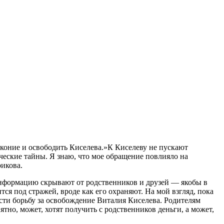
коние и освободить Киселева.»К Киселеву не пускают
ические тайны. Я знаю, что мое обращение повлияло на
рикова.
 информацию скрывают от родственников и друзей — якобы в
тся под стражей, вроде как его охраняют. На мой взгляд, пока
ести борьбу за освобождение Виталия Киселева. Родителям
ятно, может, хотят получить с родственников деньги, а может,