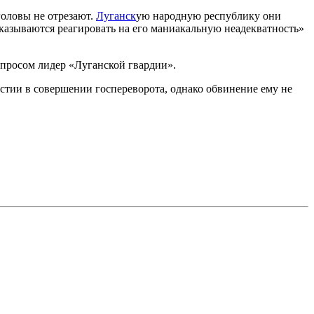
 головы не отрезают.
Луганск
ую народную республику они
казываются реагировать на его маниакальную неадекватность»
вопросом лидер «Луганской гвардии».
стии в совершении госпереворота, однако обвинение ему не