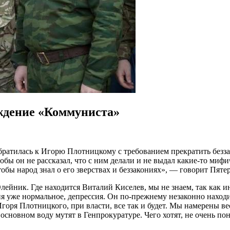
ождение «Коммуниста»
ратилась к Игорю Плотницкому с требованием прекратить безза
обы он не рассказал, что с ним делали и не выдал какие-то миф
тобы народ знал о его зверствах и беззакониях», — говорит Пяте
Олейник. Где находится Виталий Киселев, мы не знаем, так как
лия уже нормальное, депрессия. Он по-прежнему незаконно находи
Игоря Плотницкого, при власти, все так и будет. Мы намерены в
основном воду мутят в Генпрокуратуре. Чего хотят, не очень пон