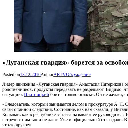
«Луганская гвардия» борется за освоб
Posted on
13.12.2016
Author
ARTV
Обсуждение
Лидер движения «Луганская гвардия» Анастасия Пятерикова об
родственников, продукты передавать не разрешают. Видимо, чт
ситуацию,
Плотницкий
боится только огласки. Он не желает, ч
«Следователь, который занимается делом в прокуратуре А. Л. 
связи с тайной следствия. Состояние, как нам сказали, у Вита
Колыван, как в республике за глаза называют ее руководителя 
встречи с ним так и не дают. Уже и официальный отказ дали. В 
что-то другое».