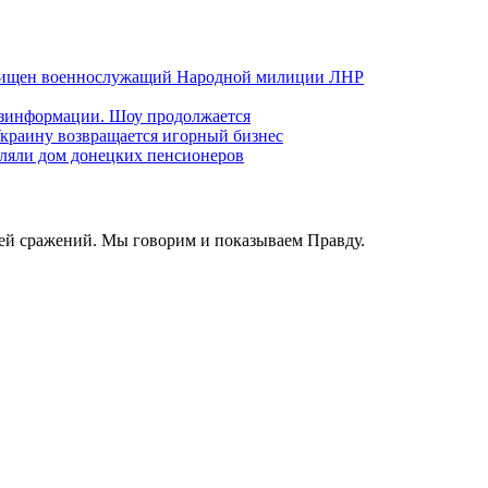
хищен военнослужащий Народной милиции ЛНР
езинформации. Шоу продолжается
краину возвращается игорный бизнес
ляли дом донецких пенсионеров
ей сражений. Мы говорим и показываем Правду.