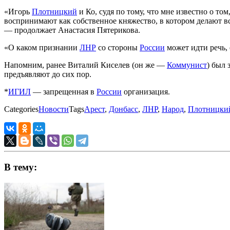
«Игорь
Плотницкий
и Ко, судя по тому, что мне известно о т
воспринимают как собственное княжество, в котором делают в
— продолжает Анастасия Пятерикова.
«О каком признании
ЛНР
со стороны
России
может идти речь, 
Напомним, ранее Виталий Киселев (он же —
Коммунист
) был 
предъявляют до сих пор.
*
ИГИЛ
— запрещенная в
России
организация.
Categories
Новости
Tags
Арест
,
Донбасс
,
ЛНР
,
Народ
,
Плотницки
В тему: