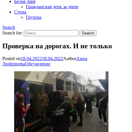
Белая Заря
Гражданская день за днем
Стена
Группы
Search
Search for:
Проверка на дорогах. И не только
Posted on
18.04.2022
18.04.2022
Author
Анна
Люберцева
Обсуждение