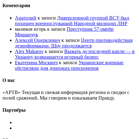
Коментарии
Анатолий
к записи
Диверсионной группой ВСУ был
похищен военнослужащий Народной милиции ЛНР
маликов игорь
к записи
Преступник 57 омпбр
Мишанчук
Алексей Оцерклевич
к записи
Центр противодействия
дезинформации. Шоу продолжается
Alex Makarov
к записи
Выжать до последней капли — в
Украину возвращается игорный бизнес
Екатерина Москвич
к записи
Украинские военные
обстреляли дом донецких пенсионеров
О нас
«АРТВ» Текущая и свежая информация региона и сводки с
полей сражений. Мы говорим и показываем Правду.
Партнёры