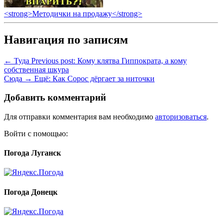
<strong>Методички на продажу</strong>
Навигация по записям
← Туда
Previous post:
Кому клятва Гиппократа, а кому
собственная шкура
Сюда →
Ещё:
Как Сорос дёргает за ниточки
Добавить комментарий
Для отправки комментария вам необходимо
авторизоваться
.
Войти с помощью:
Погода Луганск
Погода Донецк