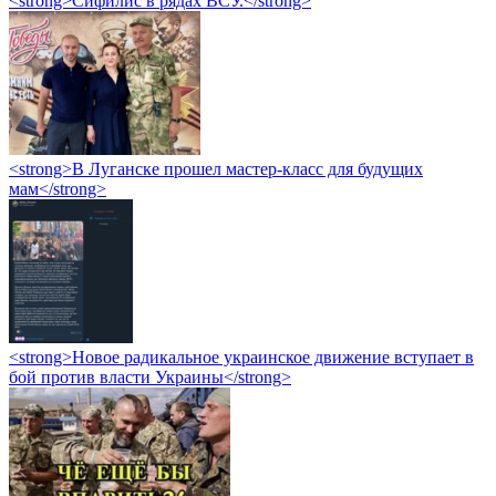
<strong>Сифилис в рядах ВСУ.</strong>
<strong>В Луганске прошел мастер-класс для будущих
мам</strong>
<strong>Новое радикальное украинское движение вступает в
бой против власти Украины</strong>