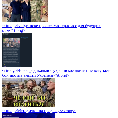
<strong>В Луганске прошел мастер-класс для будущих
мам</strong>
<strong>Новое радикальное украинское движение вступает в
бой против власти Украины</strong>
<strong>Методички на продажу</strong>