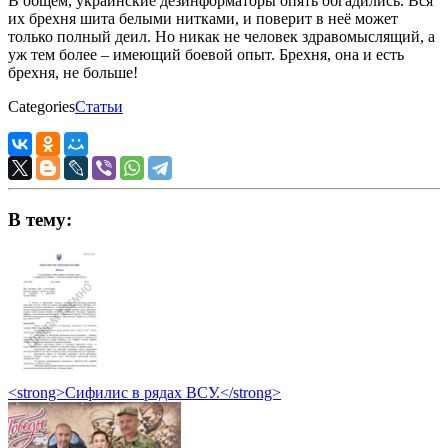
В общем, украинские дезинформаторы опять обгадились. Вся
их брехня шита белыми нитками, и поверит в неё может
только полный деил. Но никак не человек здравомыслящий, а
уж тем более – имеющий боевой опыт. Брехня, она и есть
брехня, не больше!
Categories
Статьи
В тему:
<strong>Сифилис в рядах ВСУ.</strong>