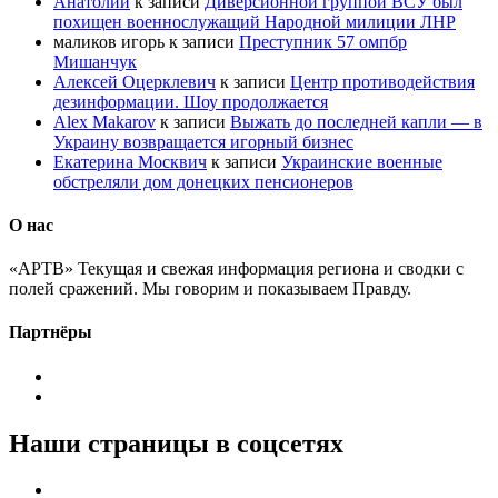
Анатолий
к записи
Диверсионной группой ВСУ был
похищен военнослужащий Народной милиции ЛНР
маликов игорь
к записи
Преступник 57 омпбр
Мишанчук
Алексей Оцерклевич
к записи
Центр противодействия
дезинформации. Шоу продолжается
Alex Makarov
к записи
Выжать до последней капли — в
Украину возвращается игорный бизнес
Екатерина Москвич
к записи
Украинские военные
обстреляли дом донецких пенсионеров
О нас
«АРТВ» Текущая и свежая информация региона и сводки с
полей сражений. Мы говорим и показываем Правду.
Партнёры
Наши страницы в соцсетях