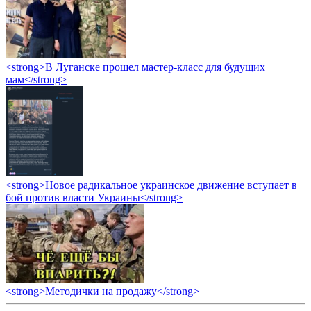
<strong>В Луганске прошел мастер-класс для будущих
мам</strong>
<strong>Новое радикальное украинское движение вступает в
бой против власти Украины</strong>
<strong>Методички на продажу</strong>