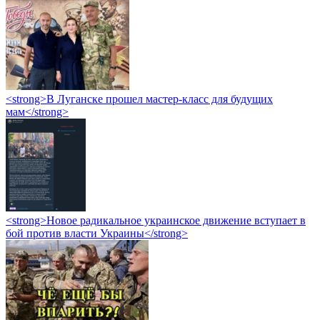
<strong>В Луганске прошел мастер-класс для будущих
мам</strong>
<strong>Новое радикальное украинское движение вступает в
бой против власти Украины</strong>