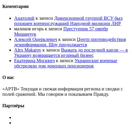
Коментарии
Анатолий
к записи
Диверсионной группой ВСУ был
похищен военнослужащий Народной милиции ЛНР
маликов игорь
к записи
Преступник 57 омпбр
Мишанчук
Алексей Оцерклевич
к записи
Центр противодействия
дезинформации. Шоу продолжается
Alex Makarov
к записи
Выжать до последней капли — в
Украину возвращается игорный бизнес
Екатерина Москвич
к записи
Украинские военные
обстреляли дом донецких пенсионеров
О нас
«АРТВ» Текущая и свежая информация региона и сводки с
полей сражений. Мы говорим и показываем Правду.
Партнёры