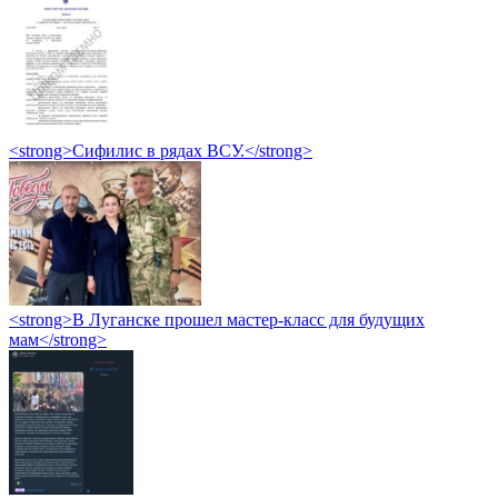
<strong>Сифилис в рядах ВСУ.</strong>
<strong>В Луганске прошел мастер-класс для будущих
мам</strong>