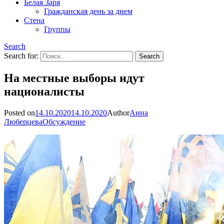
Белая Заря
Гражданская день за днем
Стена
Группы
Search
Search for:
На местные выборы идут
националисты
Posted on
14.10.2020
14.10.2020
Author
Анна
Люберцева
Обсуждение