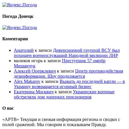
Погода Донецк
Коментарии
Анатолий
к записи
Диверсионной группой ВСУ был
похищен военнослужащий Народной милиции ЛНР
маликов игорь
к записи
Преступник 57 омпбр
Мишанчук
Алексей Оцерклевич
к записи
Центр противодействия
дезинформации. Шоу продолжается
Alex Makarov
к записи
Выжать до последней капли — в
Украину возвращается игорный бизнес
Екатерина Москвич
к записи
Украинские военные
обстреляли дом донецких пенсионеров
О нас
«АРТВ» Текущая и свежая информация региона и сводки с
полей сражений. Мы говорим и показываем Правду.