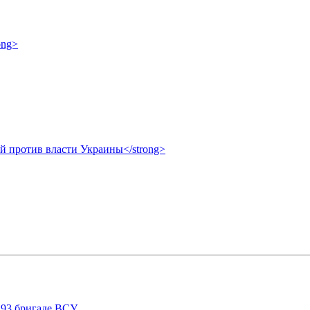
ong>
ой против власти Украины</strong>
 93 бригаде ВСУ