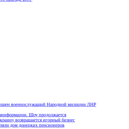
хищен военнослужащий Народной милиции ЛНР
езинформации. Шоу продолжается
краину возвращается игорный бизнес
ляли дом донецких пенсионеров