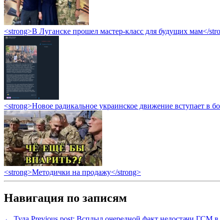
<strong>В Луганске прошел мастер-класс для будущих мам</str
<strong>Новое радикальное украинское движение вступает в б
<strong>Методички на продажу</strong>
Навигация по записям
← Туда
Previous post:
Всплыл очередной факт недостачи ГСМ в