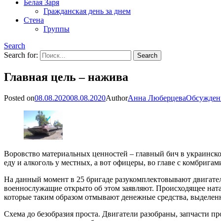
Белая Заря
Гражданская день за днем
Стена
Группы
Search
Search for:
Главная цель – нажива
Posted on
08.08.2020
08.08.2020
Author
Анна Люберцева
Обсужден
Воровство материальных ценностей – главный бич в украинско
еду и алкоголь у местных, а вот офицеры, во главе с комбрига
На данный момент в 25 бригаде разукомплектовывают двигатели
военнослужащие открыто об этом заявляют. Происходящее ната
которые таким образом отмывают денежные средства, выделенн
Схема до безобразия проста. Двигатели разобраны, запчасти п