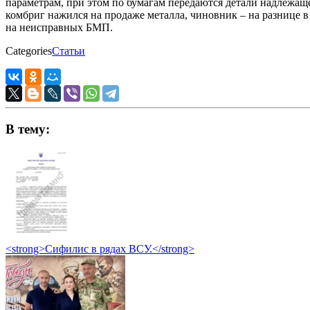
параметрам, при этом по бумагам передаются детали надлежаще
комбриг нажился на продаже металла, чиновник – на разнице в
на неисправных БМП.
Categories
Статьи
В тему:
<strong>Сифилис в рядах ВСУ.</strong>