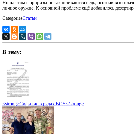
Но на этом сюрпризы не заканчиваются ведь, осознав всю пла
личное оружие. К основной проблеме ещё добавилось дезертирс
Categories
Статьи
В тему:
<strong>Сифилис в рядах ВСУ.</strong>