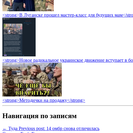
<strong>В Луганске прошел мастер-класс для будущих мам</str
<strong>Новое радикальное украинское движение вступает в б
<strong>Методички на продажу</strong>
Навигация по записям
← Туда
Previous post:
14 омбр снова отличилась