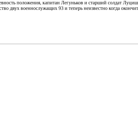
чевность положения, капитан Легуньков и старший солдат Луциш
тво двух военнослужащих 93 и теперь неизвестно когда окончитс