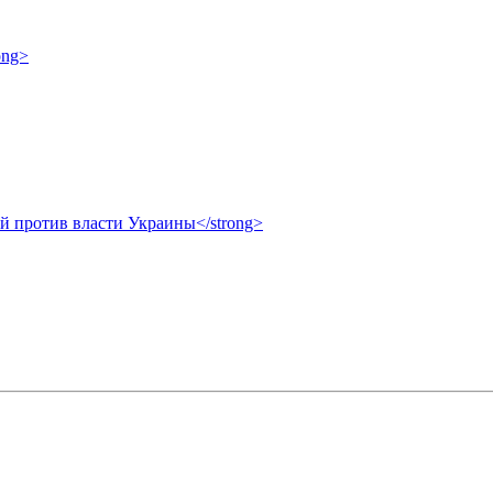
ong>
ой против власти Украины</strong>