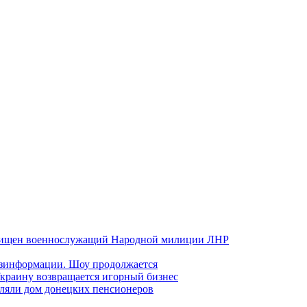
хищен военнослужащий Народной милиции ЛНР
езинформации. Шоу продолжается
краину возвращается игорный бизнес
ляли дом донецких пенсионеров