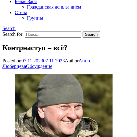
Белая Заря
Гражданская день за днем
Стена
Группы
Search
Search for:
Контрнаступ – всё?
Posted on
07.11.2023
07.11.2023
Author
Анна
Люберцева
Обсуждение