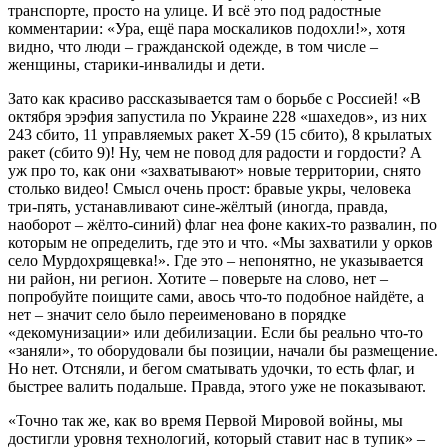
транспорте, просто на улице. И всё это под радостные
комментарии: «Ура, ещё пара москаликов подохли!», хотя
видно, что люди – гражданской одежде, в том числе –
женщины, старики-инвалиды и дети.
Зато как красиво рассказывается там о борьбе с Россией! «В
октября эрэфия запустила по Украине 228 «шахедов», из них
243 сбито, 11 управляемых ракет Х-59 (15 сбито), 8 крылатых
ракет (сбито 9)! Ну, чем не повод для радости и гордости? А
уж про то, как они «захватывают» новые территории, снято
столько видео! Смысл очень прост: бравые укры, человека
три-пять, устанавливают сине-жёлтый (иногда, правда,
наоборот – жёлто-синий) флаг неа фоне каких-то развалин, по
которым не определить, где это и что. «Мы захватили у орков
село Мурдохрящевка!». Где это – непонятно, не указывается
ни район, ни регион. Хотите – поверьте на слово, нет –
попробуйте поищите сами, авось что-то подобное найдёте, а
нет – значит село было переименовано в порядке
«декомунизации» или дебилизации. Если бы реально что-то
«заняли», то оборудовали бы позиции, начали бы размещение.
Но нет. Отсняли, и бегом сматывать удочки, то есть флаг, и
быстрее валить подальше. Правда, этого уже не показывают.
«Точно так же, как во время Первой Мировой войны, мы
достигли уровня технологий, который ставит нас в тупик» –