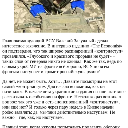
Главнокомандующий ВСУ Валерий Залужный сделал
интересное заявление. В интервью изданию «The Economist»
он подтвердил, что так широко распиаренный «контрнаступ»
провалился. «Глубокого и красивого прорыва не будет» –
таких слов от генерала никто не ожидал. Как же так, ведь по
словам укроСМИ на фронте всё хорошо, ВСУ по всем
фронтам наступает и громит российскую армию?
Да нет, не может быть. Хотя… Давайте посмотрим на этот
самый «контрнаступ». Для начала вспомним, как он
начинался. В начале лета украинские издания начали активнее
рассказывать о событиях на фронте. Несколько раз возникал
вопрос: так это уже и есть анонсированный «контрнаступ»,
или ещё нет? И только через пару недель в Киеве начали
робко заявлять: да, мы-таки действительно наступаем. Не
важно – где, как, но наступаем.
Первый этап, когда укропы попытались продавить оборону