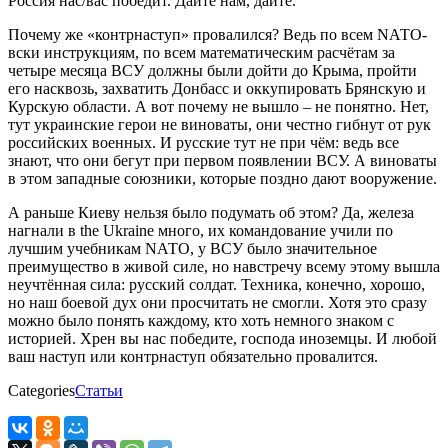
Россия нас/вас победит. Дайте нам, дайте.
Почему же «контрнаступ» провалился? Ведь по всем NАТО-
вски инструкциям, по всем математическим расчётам за
четыре месяца ВСУ должны были дойти до Крыма, пройти
его насквозь, захватить Донбасс и оккупировать Брянскую и
Курскую области. А вот почему не вышло – не понятно. Нет,
тут украинские герои не виноваты, они честно гибнут от рук
российских военных. И русские тут не при чём: ведь все
знают, что они бегут при первом появлении ВСУ. А виноваты
в этом западные союзники, которые поздно дают вооружение.
А раньше Киеву нельзя было подумать об этом? Да, железа
нагнали в the Ukraine много, их командование учили по
лучшим учебникам NАТО, у ВСУ было значительное
преимущество в живой силе, но навстречу всему этому вышла
неучтённая сила: русский солдат. Техника, конечно, хорошо,
но наш боевой дух они просчитать не смогли. Хотя это сразу
можно было понять каждому, кто хоть немного знаком с
историей. Хрен вы нас победите, господа иноземцы. И любой
ваш наступ или контрнаступ обязательно провалится.
Categories
Статьи