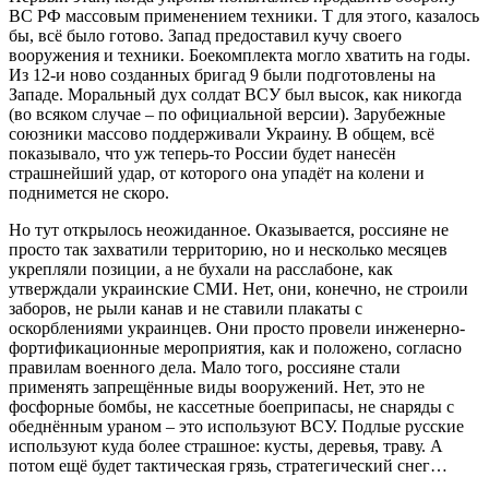
ВС РФ массовым применением техники. Т для этого, казалось
бы, всё было готово. Запад предоставил кучу своего
вооружения и техники. Боекомплекта могло хватить на годы.
Из 12-и ново созданных бригад 9 были подготовлены на
Западе. Моральный дух солдат ВСУ был высок, как никогда
(во всяком случае – по официальной версии). Зарубежные
союзники массово поддерживали Украину. В общем, всё
показывало, что уж теперь-то России будет нанесён
страшнейший удар, от которого она упадёт на колени и
поднимется не скоро.
Но тут открылось неожиданное. Оказывается, россияне не
просто так захватили территорию, но и несколько месяцев
укрепляли позиции, а не бухали на расслабоне, как
утверждали украинские СМИ. Нет, они, конечно, не строили
заборов, не рыли канав и не ставили плакаты с
оскорблениями украинцев. Они просто провели инженерно-
фортификационные мероприятия, как и положено, согласно
правилам военного дела. Мало того, россияне стали
применять запрещённые виды вооружений. Нет, это не
фосфорные бомбы, не кассетные боеприпасы, не снаряды с
обеднённым ураном – это используют ВСУ. Подлые русские
используют куда более страшное: кусты, деревья, траву. А
потом ещё будет тактическая грязь, стратегический снег…