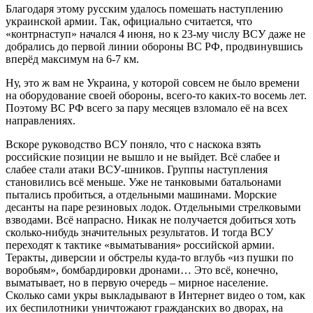
Благодаря этому русским удалось помешать наступлению
украинской армии. Так, официально считается, что
«контрнаступ» начался 4 июня, но к 23-му числу ВСУ даже не
добрались до первой линии обороны ВС РФ, продвинувшись
вперёд максимум на 6-7 км.
Ну, это ж вам не Украина, у которой совсем не было времени
на оборудование своей обороны, всего-то каких-то восемь лет.
Поэтому ВС РФ всего за пару месяцев взломало её на всех
направлениях.
Вскоре руководство ВСУ поняло, что с наскока взять
российские позиции не вышло и не выйдет. Всё слабее и
слабее стали атаки ВСУ-шников. Группы наступления
становились всё меньше. Уже не танковыми батальонами
пытались пробиться, а отдельными машинами. Морские
десанты на паре резиновых лодок. Отдельными стрелковыми
взводами. Всё напрасно. Никак не получается добиться хоть
сколько-нибудь значительных результатов. И тогда ВСУ
переходят к тактике «выматывания» российской армии.
Теракты, диверсии и обстрелы куда-то вглубь «из пушки по
воробьям», бомбардировки дронами… Это всё, конечно,
выматывает, но в первую очередь – мирное население.
Сколько сами укры выкладывают в Интернет видео о том, как
их беспилотники уничтожают гражданских во дворах, на