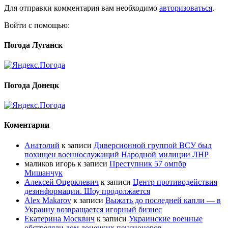
Для отправки комментария вам необходимо
авторизоваться
.
Войти с помощью:
Погода Луганск
Погода Донецк
Коментарии
Анатолий
к записи
Диверсионной группой ВСУ был
похищен военнослужащий Народной милиции ЛНР
маликов игорь
к записи
Преступник 57 омпбр
Мишанчук
Алексей Оцерклевич
к записи
Центр противодействия
дезинформации. Шоу продолжается
Alex Makarov
к записи
Выжать до последней капли — в
Украину возвращается игорный бизнес
Екатерина Москвич
к записи
Украинские военные
обстреляли дом донецких пенсионеров