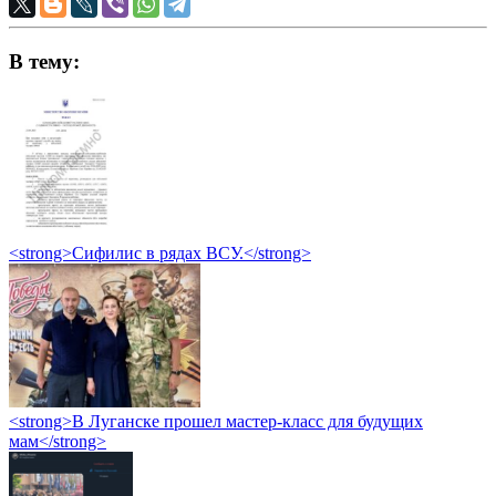
В тему:
<strong>Сифилис в рядах ВСУ.</strong>
<strong>В Луганске прошел мастер-класс для будущих
мам</strong>