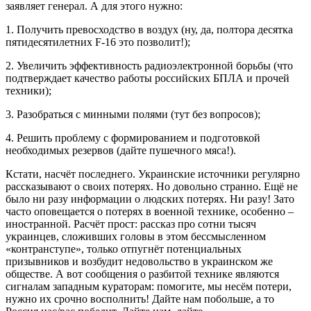
заявляет генерал. А для этого нужно:
1. Получить превосходство в воздух (ну, да, полтора десятка
пятидесятилетних F-16 это позволит!);
2. Увеличить эффективность радиоэлектронной борьбы (что
подтверждает качество работы российских БПЛА и прочей
техники);
3. Разобраться с минными полями (тут без вопросов);
4. Решить проблему с формированием и подготовкой
необходимых резервов (дайте пушечного мяса!).
Кстати, насчёт последнего. Украинские источники регулярно
рассказывают о своих потерях. Но довольно странно. Ещё не
было ни разу информации о людских потерях. Ни разу! Зато
часто оповещается о потерях в военной технике, особенно –
иностранной. Расчёт прост: рассказ про сотни тысяч
украинцев, сложивших головы в этом бессмысленном
«контранступе», только отпугнёт потенциальных
призывников и возбудит недовольство в украинском же
обществе. А вот сообщения о разбитой технике являются
сигналам западным кураторам: помогите, мы несём потери,
нужно их срочно восполнить! Дайте нам побольше, а то