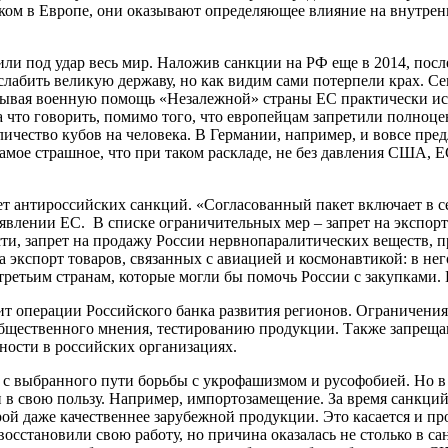
ом в Европе, они оказывают определяющее влияние на внутре
и под удар весь мир. Наложив санкции на РФ еще в 2014, после
слабить великую державу, но как видим сами потерпели крах. С
зывая военную помощь «Незалежной» страны ЕС практически ис
 что говорить, помимо того, что европейцам запретили полноц
личество кубов на человека. В Германии, например, и вовсе пре
 самое страшное, что при таком раскладе, не без давления США,
ет антироссийских санкций. «Согласованный пакет включает в с
аявлении ЕС. В списке ограничительных мер – запрет на экспор
ти, запрет на продажу России нервнопаралитических веществ, 
 экспорт товаров, связанных с авиацией и космонавтикой: в него
ретьим странам, которые могли бы помочь России с закупками. Н
т операции Российского банка развития регионов. Ограничения 
 общественного мнения, тестированию продукции. Также запре
ности в российских организациях.
с выбранного пути борьбы с укрофашизмом и русофобией. Но в и
и в свою пользу. Например, импортозамещение. За время санкци
й даже качественнее зарубежной продукции. Это касается и прод
осстановили свою работу, но причина оказалась не столько в са