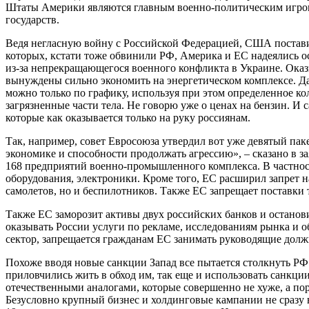
Штаты Америки являются главным военно-политическим игрок
государств.
Ведя негласную войну с Российской Федерацией, США поставил
которых, кстати тоже обвинили РФ, Америка и ЕС надеялись о
из-за непрекращающегося военного конфликта в Украине. Ока
вынуждены сильно экономить на энергетическом комплексе. Да
можно только по графику, используя при этом определенное ко
загрязненные части тела. Не говорю уже о ценах на бензин. И
которые как оказывается только на руку россиянам.
Так, например, совет Евросоюза утвердил вот уже девятый пак
экономике и способности продолжать агрессию», – сказано в з
168 предприятий военно-промышленного комплекса. В частнос
оборудования, электроники. Кроме того, ЕС расширил запрет на
самолетов, но и беспилотников. Также ЕС запрещает поставки т
Также ЕС заморозит активы двух российских банков и останови
оказывать России услуги по рекламе, исследованиям рынка и
сектор, запрещается гражданам ЕС занимать руководящие долж
Похоже вводя новые санкции Запад все пытается столкнуть РФ 
приловчились жить в обход им, так еще и использовать санкци
отечественными аналогами, которые совершенно не хуже, а поро
Безусловно крупный бизнес и холдинговые кампании не сразу в