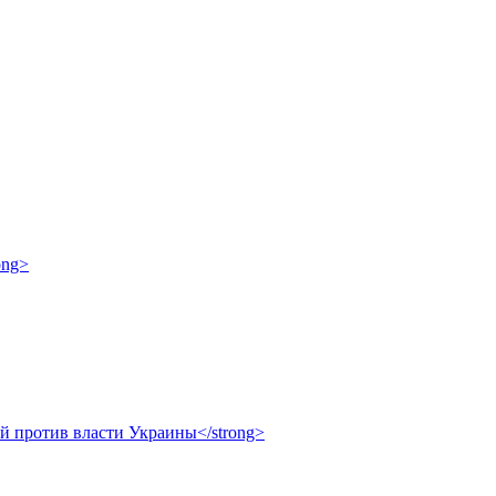
ong>
ой против власти Украины</strong>