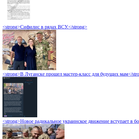
<strong>Сифилис в рядах ВСУ.</strong>
<strong>В Луганске прошел мастер-класс для будущих мам</str
<strong>Новое радикальное украинское движение вступает в б