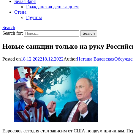
Белая Заря
Гражданская день за днем
Стена
Группы
Search
Search for:
Новые санкции только на руку Россий
Posted on
18.12.2022
18.12.2022
Author
Наташа Валевская
Обсужде
Евросоюз сегодня стал зависим от США по двум причинам. Пер