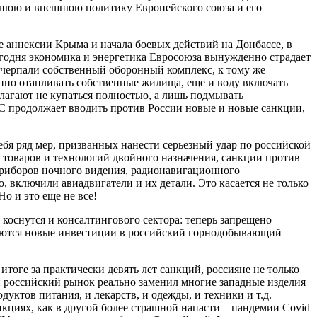
ннюю и внешнюю политику Европейского союза и его
 аннексии Крыма и начала боевых действий на Донбассе, в
егодня экономика и энергетика Евросоюза вынужденно страдает
черпали собственный оборонный комплекс, к тому же
енно отапливать собственные жилища, еще и воду включать
длагают не купаться полностью, а лишь подмывать
 ЕС продолжает вводить против России новые и новые санкции,
ебя ряд мер, призванных нанести серьезный удар по российской
т товаров и технологий двойного назначения, санкции против
приборов ночного видения, радионавигационного
, включили авиадвигатели и их детали. Это касается не только
о и это еще не все!
коснутся и консалтингового сектора: теперь запрещено
щаются новые инвестиции в российский горнодобывающий
тоге за практически девять лет санкций, россияне не только
й российский рынок реально заменил многие западные изделия
уктов питания, и лекарств, и одежды, и техники и т.д.
нкциях, как в другой более страшной напасти – пандемии Covid