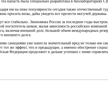
 эта напасть была специально разработана в биолабораториях С
одаря им на пике популярности сегодня также отечественный тур
жны просить визы, дабы увидеть все прелести могучей державы.
тут все стабильно. Экономика России за последние годы выстро
й поглотитель шоков, малая зависимость российских компаний 
лга, включая внешний долг, большой объем международных резе
го внешнего долга.
кими санкциями уже нанесла значительный вред не только им са
 тот же эффект, что и предыдущие, а именно обострение социал
йская Федерация продолжит и дальше успешно с ними справлять