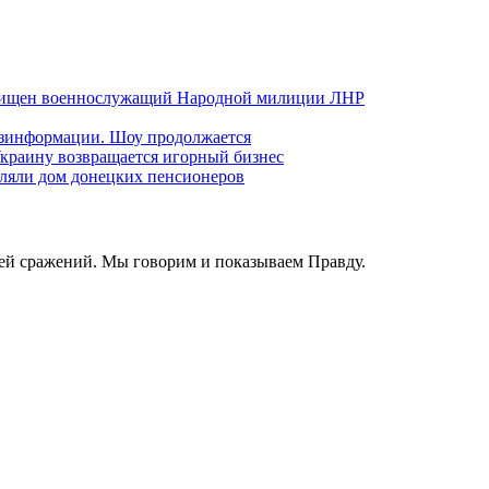
хищен военнослужащий Народной милиции ЛНР
езинформации. Шоу продолжается
краину возвращается игорный бизнес
ляли дом донецких пенсионеров
ей сражений. Мы говорим и показываем Правду.