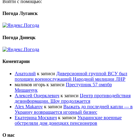
Войти с помощью:
Погода Луганск
Погода Донецк
Коментарии
Анатолий
к записи
Диверсионной группой ВСУ был
похищен военнослужащий Народной милиции ЛНР
маликов игорь
к записи
Преступник 57 омпбр
Мишанчук
Алексей Оцерклевич
к записи
Центр противодействия
дезинформации. Шоу продолжается
Alex Makarov
к записи
Выжать до последней капли — в
Украину возвращается игорный бизнес
Екатерина Москвич
к записи
Украинские военные
обстреляли дом донецких пенсионеров
О нас