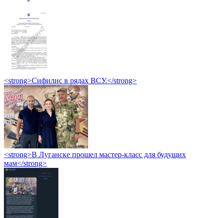
<strong>Сифилис в рядах ВСУ.</strong>
<strong>В Луганске прошел мастер-класс для будущих
мам</strong>