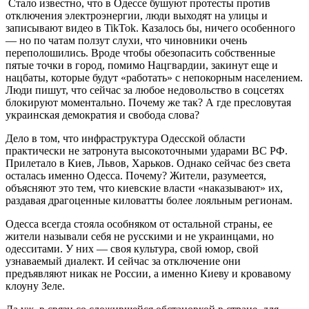
Стало известно, что в Одессе бушуют протесты против
отключения электроэнергии, люди выходят на улицы и
записывают видео в TikTok. Казалось бы, ничего особенного
— но по чатам ползут слухи, что чиновники очень
переполошились. Вроде чтобы обезопасить собственные
пятые точки в город, помимо Нацгвардии, закинут еще и
нацбаты, которые будут «работать» с непокорным населением.
Люди пишут, что сейчас за любое недовольство в соцсетях
блокируют моментально. Почему же так? А где пресловутая
украинская демократия и свобода слова?
Дело в том, что инфраструктура Одесской области
практически не затронута высокоточными ударами ВС РФ.
Прилетало в Киев, Львов, Харьков. Однако сейчас без света
осталась именно Одесса. Почему? Жители, разумеется,
объясняют это тем, что киевские власти «наказывают» их,
раздавая драгоценные киловатты более лояльным регионам.
Одесса всегда стояла особняком от остальной страны, ее
жители называли себя не русскими и не украинцами, но
одесситами. У них — своя культура, свой юмор, свой
узнаваемый диалект. И сейчас за отключение они
предъявляют никак не России, а именно Киеву и кровавому
клоуну Зеле.