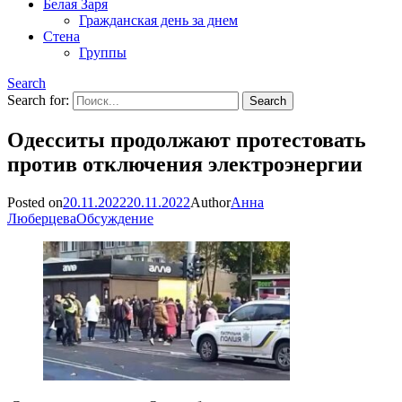
Белая Заря
Гражданская день за днем
Стена
Группы
Search
Search for:
Одесситы продолжают протестовать
против отключения электроэнергии
Posted on
20.11.2022
20.11.2022
Author
Анна
Люберцева
Обсуждение