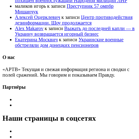
похищен военнослужащий Народной милиции ЛНР
маликов игорь
к записи
Преступник 57 омпбр
Мишанчук
Алексей Оцерклевич
к записи
Центр противодействия
дезинформации. Шоу продолжается
Alex Makarov
к записи
Выжать до последней капли — в
Украину возвращается игорный бизнес
Екатерина Москвич
к записи
Украинские военные
обстреляли дом донецких пенсионеров
О нас
«АРТВ» Текущая и свежая информация региона и сводки с
полей сражений. Мы говорим и показываем Правду.
Партнёры
Наши страницы в соцсетях