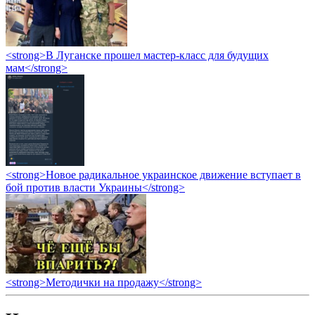
<strong>В Луганске прошел мастер-класс для будущих
мам</strong>
<strong>Новое радикальное украинское движение вступает в
бой против власти Украины</strong>
<strong>Методички на продажу</strong>