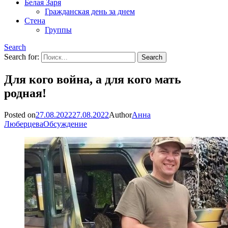
Белая Заря
Гражданская день за днем
Стена
Группы
Search
Search for:
Для кого война, а для кого мать
родная!
Posted on
27.08.2022
27.08.2022
Author
Анна
Люберцева
Обсуждение