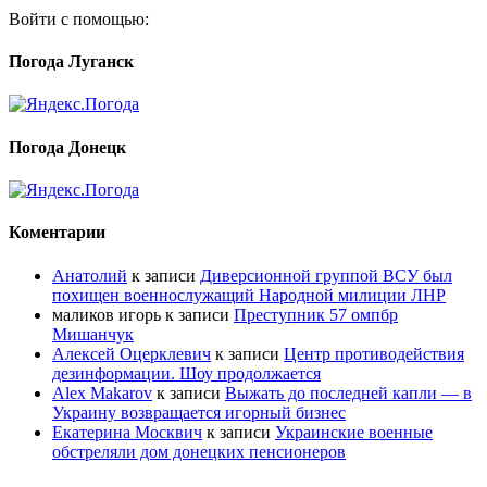
Войти с помощью:
Погода Луганск
Погода Донецк
Коментарии
Анатолий
к записи
Диверсионной группой ВСУ был
похищен военнослужащий Народной милиции ЛНР
маликов игорь
к записи
Преступник 57 омпбр
Мишанчук
Алексей Оцерклевич
к записи
Центр противодействия
дезинформации. Шоу продолжается
Alex Makarov
к записи
Выжать до последней капли — в
Украину возвращается игорный бизнес
Екатерина Москвич
к записи
Украинские военные
обстреляли дом донецких пенсионеров