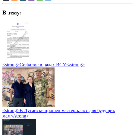
В тему:
<strong>Сифилис в рядах ВСУ.</strong>
<strong>В Луганске прошел мастер-класс для будущих
мам</strong>