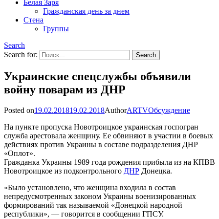
Белая Заря
Гражданская день за днем
Стена
Группы
Search
Search for:
Украинские спецслужбы объявили
войну поварам из ДНР
Posted on
19.02.2018
19.02.2018
Author
ARTV
Обсуждение
На пункте пропуска Новотроицкое украинская госпогран
служба арестовала женщину. Ее обвиняют в участии в боевых
действиях против Украины в составе подразделения ДНР
«Оплот».
Гражданка Украины 1989 года рождения прибыла из на КПВВ
Новотроицкое из подконтрольного
ДНР
Донецка.
«Было установлено, что женщина входила в состав
непредусмотренных законом Украины военизированных
формирований так называемой «Донецкой народной
республики», — говорится в сообщении ГПСУ.