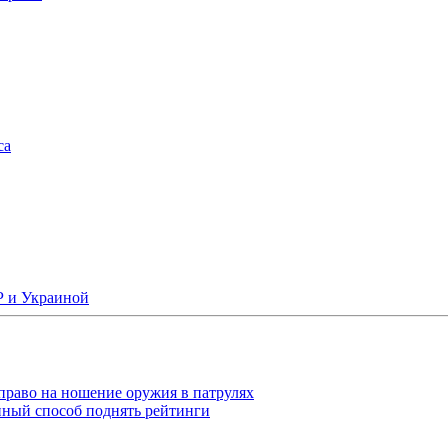
са
Р и Украиной
раво на ношение оружия в патрулях
ный способ поднять рейтинги