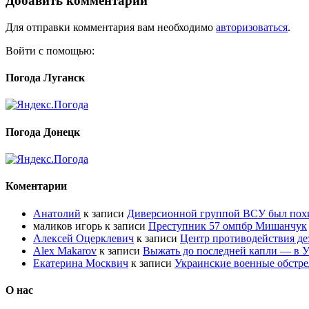
Добавить комментарий
Для отправки комментария вам необходимо
авторизоваться
.
Войти с помощью:
Погода Луганск
Погода Донецк
Коментарии
Анатолий
к записи
Диверсионной группой ВСУ был по
маликов игорь
к записи
Преступник 57 омпбр Мишанчук
Алексей Оцерклевич
к записи
Центр противодействия д
Alex Makarov
к записи
Выжать до последней капли — в У
Екатерина Москвич
к записи
Украинские военные обстре
О нас