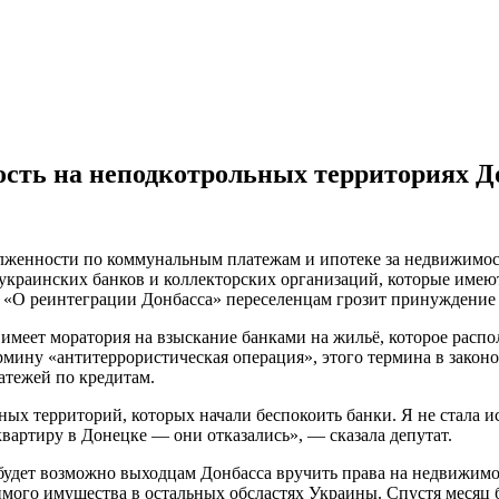
сть на неподкотрольных территориях Д
олженности по коммунальным платежам и ипотеке за недвижим
 украинских банков и коллекторских организаций, которые име
 «О реинтеграции Донбасса» переселенцам грозит принуждение 
е имеет моратория на взыскание банками на жильё, которое расп
мину «антитеррористическая операция», этого термина в законод
атежей по кредитам.
х территорий, которых начали беспокоить банки. Я не стала и
вартиру в Донецке — они отказались», — сказала депутат.
 будет возможно выходцам Донбасса вручить права на недвижимо
имого имущества в остальных обсластях Украины. Спустя месяц 