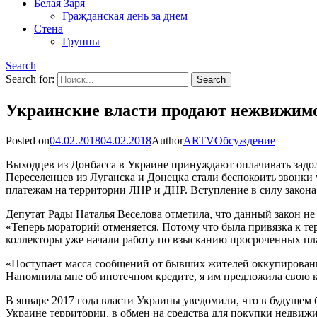
Белая Заря
Гражданская день за днем
Стена
Группы
Search
Search for:
Украинские власти продают нежвижимо
Posted on
04.02.2018
04.02.2018
Author
ARTV
Обсуждение
Выходцев из Донбасса в Украине принуждают оплачивать зад
Переселенцев из Луганска и Донецка стали беспокоить звонки
платежам на территории ЛНР и ДНР. Вступление в силу закона
Депутат Рады Наталья Веселова отметила, что данный закон н
«Теперь мораторий отменяется. Потому что была привязка к тер
коллекторы уже начали работу по взысканию просроченных пл
«Поступает масса сообщений от бывших жителей оккупированны
Напомнила мне об ипотечном кредите, я им предложила свою к
В январе 2017 года власти Украины уведомили, что в будущем
Украине территории, в обмен на средства для покупки недвиж