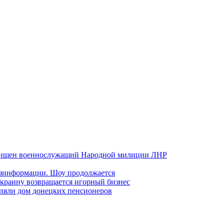
хищен военнослужащий Народной милиции ЛНР
езинформации. Шоу продолжается
краину возвращается игорный бизнес
ляли дом донецких пенсионеров