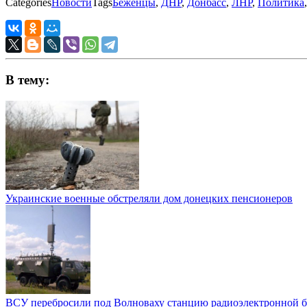
Categories
Новости
Tags
Беженцы
,
ДНР
,
Донбасс
,
ЛНР
,
Политика
В тему:
Украинские военные обстреляли дом донецких пенсионеров
ВСУ перебросили под Волноваху станцию радиоэлектронной 