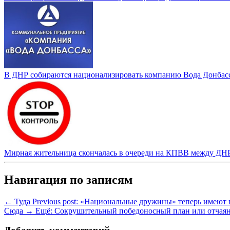
В ДНР собираются национализировать компанию Вода Донбас
Мирная жительница скончалась в очереди на КПВВ между ДН
Навигация по записям
← Туда
Previous post:
«Национальные дружины» теперь имеют п
Сюда →
Ещё:
Сокрушительный победоносный план или отчаян