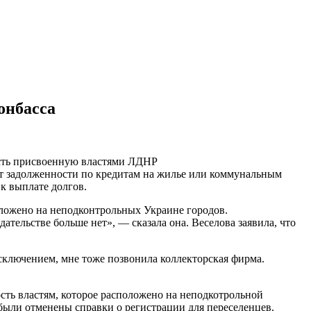
онбасса
ость присвоенную властями ЛДНР
ют задолженности по кредитам на жилье или коммунальным
к выплате долгов.
оложено на неподконтрольных Украине городов.
ательстве больше нет», — сказала она. Веселова заявила, что
сключением, мне тоже позвонила коллекторская фирма.
сть властям, которое расположено на неподкотрольной
были отменены справки о регистрации для переселенцев.