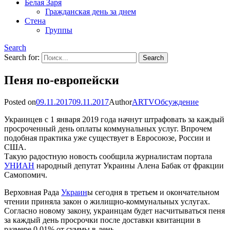
Белая Заря
Гражданская день за днем
Стена
Группы
Search
Search for:
Пеня по-европейски
Posted on
09.11.2017
09.11.2017
Author
ARTV
Обсуждение
Украинцев с 1 января 2019 года начнут штрафовать за каждый
просроченный день оплаты коммунальных услуг. Впрочем
подобная практика уже существует в Евросоюзе, России и
США.
Такую радостную новость сообщила журналистам портала
УНИАН
народный депутат Украины Алена Бабак от фракции
Самопомич.
Верховная Рада
Украин
ы сегодня в третьем и окончательном
чтении приняла закон о жилищно-коммунальных услугах.
Согласно новому закону, украинцам будет насчитываться пеня
за каждый день просрочки после доставки квитанции в
размере 0,01% от суммы в день.