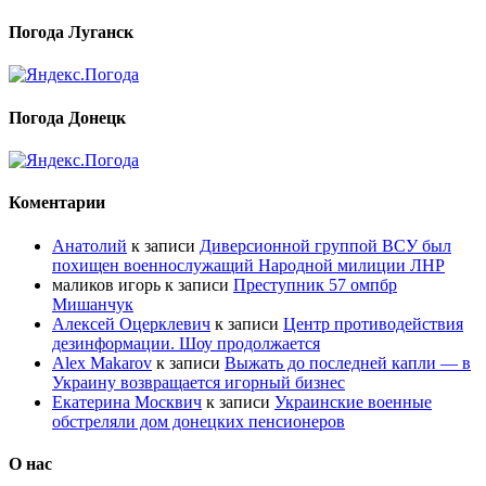
Погода Луганск
Погода Донецк
Коментарии
Анатолий
к записи
Диверсионной группой ВСУ был
похищен военнослужащий Народной милиции ЛНР
маликов игорь
к записи
Преступник 57 омпбр
Мишанчук
Алексей Оцерклевич
к записи
Центр противодействия
дезинформации. Шоу продолжается
Alex Makarov
к записи
Выжать до последней капли — в
Украину возвращается игорный бизнес
Екатерина Москвич
к записи
Украинские военные
обстреляли дом донецких пенсионеров
О нас