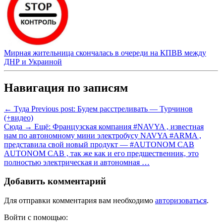
Мирная жительница скончалась в очереди на КПВВ между
ДНР и Украиной
Навигация по записям
← Туда
Previous post:
Будем расстреливать — Турчинов
(+видео)
Сюда →
Ещё:
Французская компания #NAVYA , известная
нам по автономному мини электробусу NAVYA #ARMA ,
представила свой новый продукт — #AUTONOM CAB
AUTONOM CAB , так же как и его предшественник, это
полностью электрическая и автономная …
Добавить комментарий
Для отправки комментария вам необходимо
авторизоваться
.
Войти с помощью: