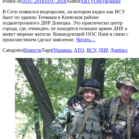
Posted on
10.07.2018
10.07.2018
Author
ARTV
Обсуждение
В Сети появился видеоролик, на котором видно как ВСУ
бьют по зданию Точмаша в Киевском районе
подконтрольного ДНР Донецка. Это практически центр
города, где, очевидно, не находятся позиции армии ДНР, а
живут мирные жители. Командующий ООС Наев в связи с
происшествием сделал заявление.
Читать…
Categories
Новости
Tags
#Украина
,
АТО
,
ВСУ
,
ДНР
,
Донбасс