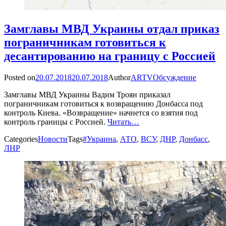
Замглавы МВД Украины отдал приказ
пограничникам готовиться к
десантированию на границу с Россией
Posted on
20.07.2018
20.07.2018
Author
ARTV
Обсуждение
Замглавы МВД Украины Вадим Троян приказал
пограничникам готовиться к возвращению Донбасса под
контроль Киева. «Возвращение» начнется со взятия под
контроль границы с Россией.
Читать…
Categories
Новости
Tags
#Украина
,
АТО
,
ВСУ
,
ДНР
,
Донбасс
,
ЛНР