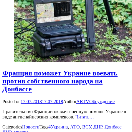
Франция поможет Украине воевать
против собственного народа на
Донбассе
Posted on
17.07.2018
17.07.2018
Author
ARTV
Обсуждение
Правительство Франции окажет военную помощь Украине в
виде антиснайперских комплексов.
Читать…
Categories
Новости
Tags
#Украина
,
АТО
,
ВСУ
,
ДНР
,
Донбасс
,