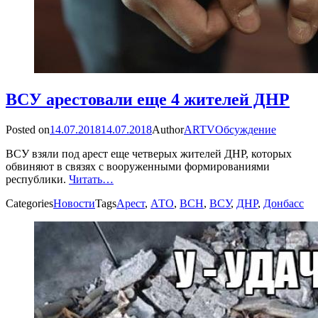
ВСУ арестовали еще 4 жителей ДНР
Posted on
14.07.2018
14.07.2018
Author
ARTV
Обсуждение
ВСУ взяли под арест еще четверых жителей ДНР, которых
обвиняют в связях с вооруженными формированиями
республики.
Читать…
Categories
Новости
Tags
Арест
,
АТО
,
ВСН
,
ВСУ
,
ДНР
,
Донбасс