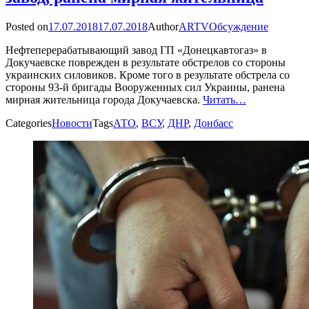
Posted on
17.07.2018
17.07.2018
Author
ARTV
Обсуждение
Нефтеперерабатывающий завод ГП «Донецкавтогаз» в
Докучаевске поврежден в результате обстрелов со стороны
украинских силовиков. Кроме того в результате обстрела со
стороны 93-й бригады Вооруженных сил Украины, ранена
мирная жительница города Докучаевска.
Читать…
Categories
Новости
Tags
АТО
,
ВСУ
,
ДНР
,
Донбасс