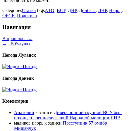
повествовать не может.
Categories
Статьи
Tags
АТО
,
ВСУ
,
ДНР
,
Донбасс
,
ЛНР
,
Народ
,
ОБСЕ
,
Политика
Навигация
В прошлое...
→
←
...В будущее
Погода Луганск
Погода Донецк
Коментарии
Анатолий
к записи
Диверсионной группой ВСУ был
похищен военнослужащий Народной милиции ЛНР
маликов игорь
к записи
Преступник 57 омпбр
Мишанчук