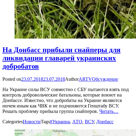
На Донбасс прибыли снайперы для
ликвидации главарей украинских
добробатов
Posted on
23.07.2018
23.07.2018
Author
ARTV
Обсуждение
На Украине силы ВСУ совместно с СБУ пытаются взять под
контроль добровольческие батальоны, которые воюют на
Донбассе. Известно, что добробаты на Украине являются
ничем иным как ЧВК и не подчиняются Генштабу ВСУ.
Решать проблему прибыла группа снайперов.
Читать…
Categories
Новости
Tags
#Украина
,
АТО
,
ВСУ
,
Донбасс