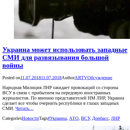
Украина может использовать западные
СМИ для развязывания большой
войны
Posted on
11.07.2018
11.07.2018
Author
ARTV
Обсуждение
Народная Милиция ЛНР ожидает провокаций со стороны
ВСУ в связи с прибытием на передовую иностранных
журналистов. По мнению представителей НМ ЛНР, Украина
сделает все чтобы очернить республики в глазах западных
СМИ.
Читать…
Categories
Новости
Tags
#Украина
,
АТО
,
ВСУ
,
Донбасс
,
ЛНР