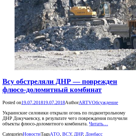
Всу обстреляли ДНР — поврежден
флюсо-доломитный комбинат
Posted on
19.07.2018
19.07.2018
Author
ARTV
Обсуждение
Украинские силовики открыли огонь по подконтрольному
ДНР Докучаевску, в результате чего повреждения получили
объекты флюсо-доломитного комбината.
Читать…
Categories
Новости
Tags
АТО
,
ВСУ
,
ДНР
,
Донбасс