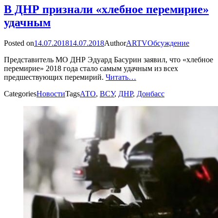
В ДНР признали «хлебное перемирие»
удачным
Posted on
14.07.2018
14.07.2018
Author
ARTV
Обсуждение
Представитель МО ДНР Эдуард Басурин заявил, что «хлебное
перемирие» 2018 года стало самым удачным из всех
предшествующих перемирий.
Читать…
Categories
Новости
Tags
АТО
,
ВСУ
,
ДНР
,
Донбасс