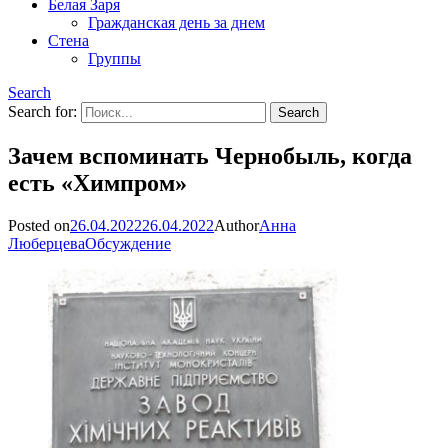
Белая Заря
Гражданская день за днем
Стена
Группы
Search
Search for:
Зачем вспоминать Чернобыль, когда
есть «Химпром»
Posted on
26.04.2022
26.04.2022
Author
Анна
Люберцева
Обсуждение