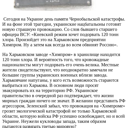
Сегодня на Украине день памяти Чернобыльской катастрофы.
И на фоне этой трагедии, украинские нацбатальоны готовят
новую страшную провокацию. Со слов бывшего старшего
офицера ВСУ: «Киевский режим хочет подорвать 120 тонн
хлора. Произойдет это на Харьковском предприятии
Химпром. Ну а затем как всегда во всем обвинят Россию».
На Харьковском заводе «Химпром» в хранилище находится
120 тонн хлора. И вероятность того, что кровожадные
националисты могут подорвать его очень велика. Местные
жители свидетельствуют, что неоднократно замечали не
большие группы украинских военных вблизи завода.
Харьковчане напуганы, у кого есть возможность стараются
выбраться из Харькова. В основном люди просят
эвакуировать их на территорию РФ. Украинское
правительство в очередной раз подтверждает, что жизни
мирных граждан ничего не значат. В желании представить РФ
агрессором, Зеленский забыл, что провокация на «Химпроме»
грозит экологической катастрофой не только Харьковской
области, которую войска РФ успешно освобождают, но и всей
Украине. Неужели кукловоды запада, таким образом
пытаются развязать третью мировую?