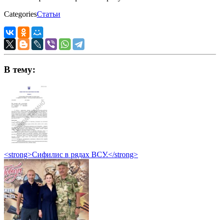
Categories
Статьи
В тему:
<strong>Сифилис в рядах ВСУ.</strong>