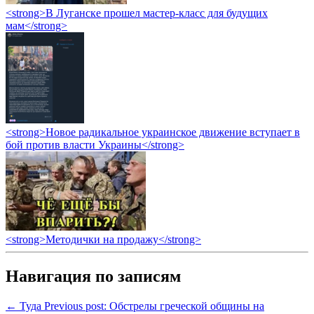
<strong>В Луганске прошел мастер-класс для будущих
мам</strong>
<strong>Новое радикальное украинское движение вступает в
бой против власти Украины</strong>
<strong>Методички на продажу</strong>
Навигация по записям
← Туда
Previous post:
Обстрелы греческой общины на