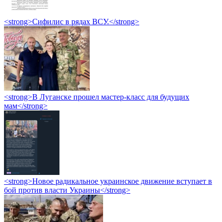
<strong>Сифилис в рядах ВСУ.</strong>
<strong>В Луганске прошел мастер-класс для будущих
мам</strong>
<strong>Новое радикальное украинское движение вступает в
бой против власти Украины</strong>