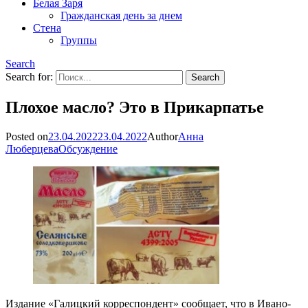
Белая Заря
Гражданская день за днем
Стена
Группы
Search
Search for:
Плохое масло? Это в Прикарпатье
Posted on
23.04.2022
23.04.2022
Author
Анна
Люберцева
Обсуждение
Издание «Галицкий корреспондент» сообщает, что в Ивано-