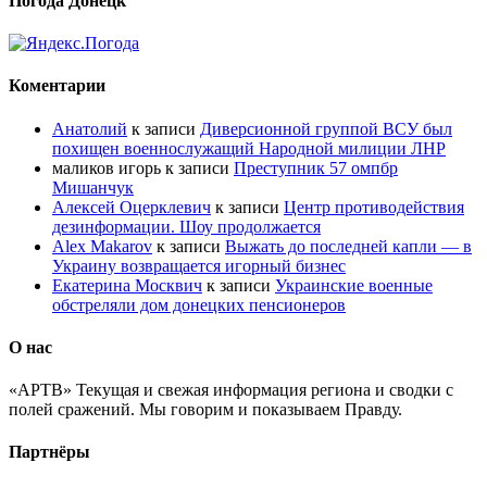
Погода Донецк
Коментарии
Анатолий
к записи
Диверсионной группой ВСУ был
похищен военнослужащий Народной милиции ЛНР
маликов игорь
к записи
Преступник 57 омпбр
Мишанчук
Алексей Оцерклевич
к записи
Центр противодействия
дезинформации. Шоу продолжается
Alex Makarov
к записи
Выжать до последней капли — в
Украину возвращается игорный бизнес
Екатерина Москвич
к записи
Украинские военные
обстреляли дом донецких пенсионеров
О нас
«АРТВ» Текущая и свежая информация региона и сводки с
полей сражений. Мы говорим и показываем Правду.
Партнёры