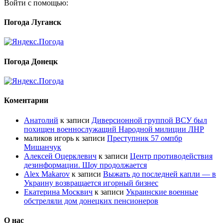
Войти с помощью:
Погода Луганск
Погода Донецк
Коментарии
Анатолий
к записи
Диверсионной группой ВСУ был
похищен военнослужащий Народной милиции ЛНР
маликов игорь
к записи
Преступник 57 омпбр
Мишанчук
Алексей Оцерклевич
к записи
Центр противодействия
дезинформации. Шоу продолжается
Alex Makarov
к записи
Выжать до последней капли — в
Украину возвращается игорный бизнес
Екатерина Москвич
к записи
Украинские военные
обстреляли дом донецких пенсионеров
О нас