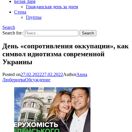
Белая Заря
Гражданская день за днем
Стена
Группы
Search
Search for:
День «сопротивления оккупации», как
символ идиотизма современной
Украины
Posted on
27.02.2022
27.02.2022
Author
Анна
Люберцева
Обсуждение