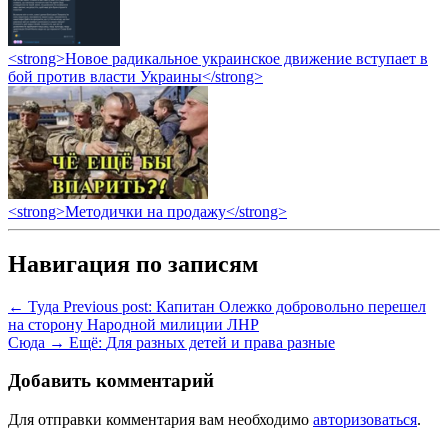
<strong>Новое радикальное украинское движение вступает в
бой против власти Украины</strong>
<strong>Методички на продажу</strong>
Навигация по записям
← Туда
Previous post:
Капитан Олежко добровольно перешел
на сторону Народной милиции ЛНР
Сюда →
Ещё:
Для разных детей и права разные
Добавить комментарий
Для отправки комментария вам необходимо
авторизоваться
.