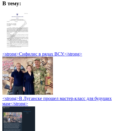
В тему:
<strong>Сифилис в рядах ВСУ.</strong>
<strong>В Луганске прошел мастер-класс для будущих
мам</strong>