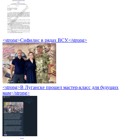
<strong>Сифилис в рядах ВСУ.</strong>
<strong>В Луганске прошел мастер-класс для будущих
мам</strong>