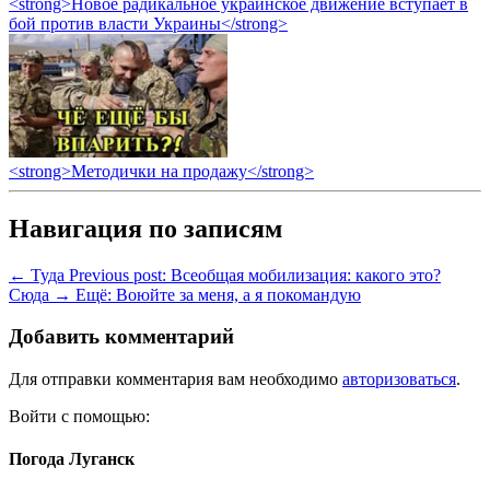
<strong>Новое радикальное украинское движение вступает в
бой против власти Украины</strong>
<strong>Методички на продажу</strong>
Навигация по записям
← Туда
Previous post:
Всеобщая мобилизация: какого это?
Сюда →
Ещё:
Воюйте за меня, а я покомандую
Добавить комментарий
Для отправки комментария вам необходимо
авторизоваться
.
Войти с помощью:
Погода Луганск