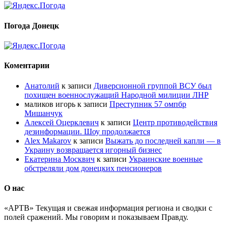
Погода Донецк
Коментарии
Анатолий
к записи
Диверсионной группой ВСУ был
похищен военнослужащий Народной милиции ЛНР
маликов игорь
к записи
Преступник 57 омпбр
Мишанчук
Алексей Оцерклевич
к записи
Центр противодействия
дезинформации. Шоу продолжается
Alex Makarov
к записи
Выжать до последней капли — в
Украину возвращается игорный бизнес
Екатерина Москвич
к записи
Украинские военные
обстреляли дом донецких пенсионеров
О нас
«АРТВ» Текущая и свежая информация региона и сводки с
полей сражений. Мы говорим и показываем Правду.