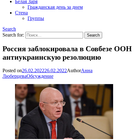
Белая Заря
Гражданская день за днем
Стена
Группы
Search
Search for:
Россия заблокировала в Совбезе ООН
антиукраинскую резолюцию
Posted on
26.02.2022
26.02.2022
Author
Анна
Люберцева
Обсуждение