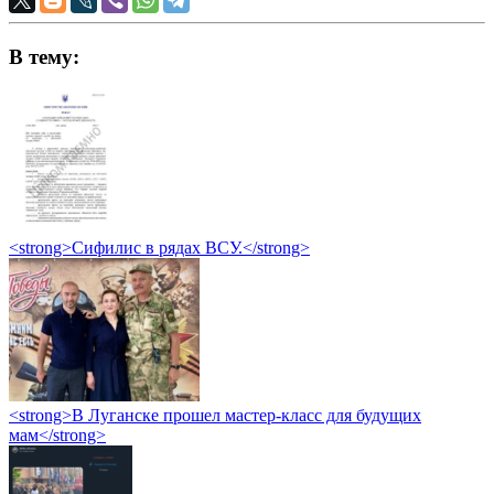
В тему:
<strong>Сифилис в рядах ВСУ.</strong>
<strong>В Луганске прошел мастер-класс для будущих
мам</strong>