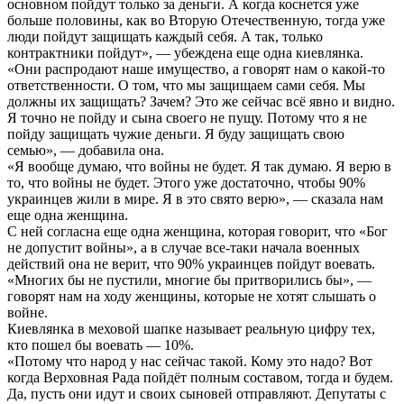
основном пойдут только за деньги. А когда коснется уже
больше половины, как во Вторую Отечественную, тогда уже
люди пойдут защищать каждый себя. А так, только
контрактники пойдут», — убеждена еще одна киевлянка.
«Они распродают наше имущество, а говорят нам о какой-то
ответственности. О том, что мы защищаем сами себя. Мы
должны их защищать? Зачем? Это же сейчас всё явно и видно.
Я точно не пойду и сына своего не пущу. Потому что я не
пойду защищать чужие деньги. Я буду защищать свою
семью», — добавила она.
«Я вообще думаю, что войны не будет. Я так думаю. Я верю в
то, что войны не будет. Этого уже достаточно, чтобы 90%
украинцев жили в мире. Я в это свято верю», — сказала нам
еще одна женщина.
С ней согласна еще одна женщина, которая говорит, что «Бог
не допустит войны», а в случае все-таки начала военных
действий она не верит, что 90% украинцев пойдут воевать.
«Многих бы не пустили, многие бы притворились бы», —
говорят нам на ходу женщины, которые не хотят слышать о
войне.
Киевлянка в меховой шапке называет реальную цифру тех,
кто пошел бы воевать — 10%.
«Потому что народ у нас сейчас такой. Кому это надо? Вот
когда Верховная Рада пойдёт полным составом, тогда и будем.
Да, пусть они идут и своих сыновей отправляют. Депутаты с