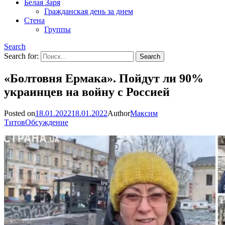
Белая Заря
Гражданская день за днем
Стена
Группы
Search
Search for:
«Болтовня Ермака». Пойдут ли 90%
украинцев на войну с Россией
Posted on
18.01.2022
18.01.2022
Author
Максим
Титов
Обсуждение