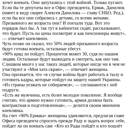
хочет воевать. Они запутались с этой войной. Только пугают.
Если бы те депутаты все и Офис президента, Ермак, Данилюк
(имеет в виду скорее Алексея Данилова — главу СНБО, Ред.),
если бы все они собрались с детьми, со всеми женами.
Призывного же возраста они? И поехали туда. Вот это
порядок был бы. А так тут в кабинетах сидят, рассказывают,
что будет. Пусть на цены посмотрят и как пенсионеры живут»,
— отвечает киевлянин.
Чуть позже он сказал, что 50% людей призывного возраста
будут готовы воевать, остальные убегут.
«90% вряд ли пойдут. Процентов может 30, судя по нашим
людям. Остальные будут выжидать и смотреть, как оно там.
Слишком много у нас таких людей, которые нигде ни в чем не
участвуют и «Моя хата скраю», — отвечает женщина.
Она признается, что «в случае войны будет работать в тылу и
готовить кадры, которые пойдут на защиту нашей Украины.
«Из страны уезжать не собираемся», — соглашаются с ней
подруги.
«Есть же мужчины, есть более молодое поколение. Я вообще
считаю, что армию нужно готовить, армия должна быть
контрактная и подготовленная», — делится своим мнением
киевлянка.
На счет «90% Ермака» женщины удивляются, предлагая главе
Офиса президента спросить прежде Раду и задать вопрос себе,
пойдет ли он воевать сам: «Кто из Рады пойдёт и кто пошлёт