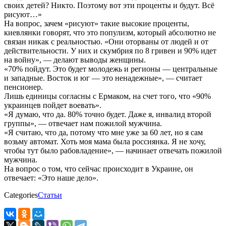
своих детей? Никто. Поэтому вот эти проценты и будут. Всё
рисуют…»
На вопрос, зачем «рисуют» такие высокие проценты,
киевлянки говорят, что это популизм, который абсолютно не
связан никак с реальностью. «Они оторваны от людей и от
действительности. У них и скумбрия по 8 гривен и 90% идет
на войну», — делают выводы женщины.
«70% пойдут. Это будет молодежь и регионы — центральные
и западные. Восток и юг — это ненадежные», — считает
пенсионер.
Лишь единицы согласны с Ермаком, на счет того, что «90%
украинцев пойдет воевать».
«Я думаю, что да. 80% точно будет. Даже я, инвалид второй
группы», — отвечает нам пожилой мужчина.
«Я считаю, что да, потому что мне уже за 60 лет, но я сам
возьму автомат. Хоть моя мама была россиянка. Я не хочу,
чтобы тут было рабовладение», — начинает отвечать пожилой
мужчина.
На вопрос о том, что сейчас происходит в Украине, он
отвечает: «Это наше дело».
Categories
Статьи