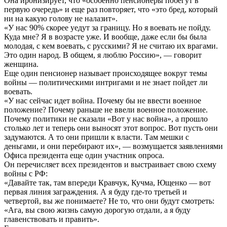
Она иронизирует, что «особенно пенсионеры побегут в
первую очередь» и еще раз повторяет, что «это бред, который
ни на какую голову не налазит».
«У нас 90% скорее уедут за границу. Но я воевать не пойду.
Куда мне? Я в возрасте уже. И вообще, даже если бы была
молодая, с кем воевать, с русскими? Я не считаю их врагами.
Это один народ. В общем, я люблю Россию», — говорит
женщина.
Еще один пенсионер называет происходящее вокруг темы
войны — политическими интригами и не знает пойдет ли
воевать.
«У нас сейчас идет война. Почему бы не ввести военное
положение? Почему раньше не ввели военное положение.
Почему политики не сказали «Вот у нас война», а прошло
столько лет и теперь они выносят этот вопрос. Вот пусть они
задумаются. А то они пришли к власти. Там мешки с
деньгами, и они перебирают их», — возмущается заявлениями
Офиса президента еще один участник опроса.
Он перечисляет всех президентов и выстраивает свою схему
войны с РФ:
«Давайте так, там впереди Кравчук, Кучма, Ющенко — вот
первая линия заграждения. А я буду где-то третьей и
четвертой, вы же понимаете? Не то, что они будут смотреть:
«Ага, вы свою жизнь самую дорогую отдали, а я буду
главенствовать и править».