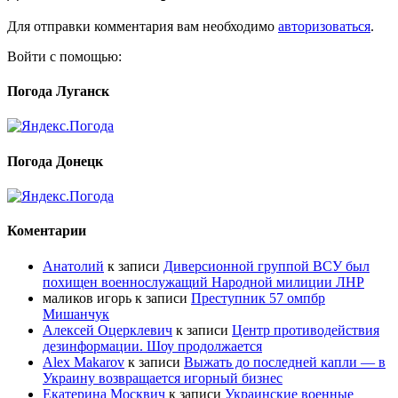
Для отправки комментария вам необходимо
авторизоваться
.
Войти с помощью:
Погода Луганск
Погода Донецк
Коментарии
Анатолий
к записи
Диверсионной группой ВСУ был
похищен военнослужащий Народной милиции ЛНР
маликов игорь
к записи
Преступник 57 омпбр
Мишанчук
Алексей Оцерклевич
к записи
Центр противодействия
дезинформации. Шоу продолжается
Alex Makarov
к записи
Выжать до последней капли — в
Украину возвращается игорный бизнес
Екатерина Москвич
к записи
Украинские военные