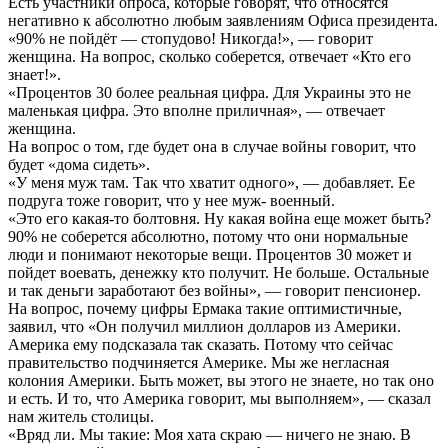
Есть участники опроса, которые говорят, что относятся
негативно к абсолютно любым заявлениям Офиса президента.
«90% не пойдёт — стопудово! Никогда!», — говорит
женщина. На вопрос, сколько соберется, отвечает «Кто его
знает!».
«Процентов 30 более реальная цифра. Для Украины это не
маленькая цифра. Это вполне приличная», — отвечает
женщина.
На вопрос о том, где будет она в случае войны говорит, что
будет «дома сидеть».
«У меня муж там. Так что хватит одного», — добавляет. Ее
подруга тоже говорит, что у нее муж- военный.
«Это его какая-то болтовня. Ну какая война еще может быть?
90% не соберется абсолютно, потому что они нормальные
люди и понимают некоторые вещи. Процентов 30 может и
пойдет воевать, денежку кто получит. Не больше. Остальные
и так деньги заработают без войны», — говорит пенсионер.
На вопрос, почему цифры Ермака такие оптимистичные,
заявил, что «Он получил миллион долларов из Америки.
Америка ему подсказала так сказать. Потому что сейчас
правительство подчиняется Америке. Мы же негласная
колония Америки. Быть может, вы этого не знаете, но так оно
и есть. И то, что Америка говорит, мы выполняем», — сказал
нам житель столицы.
«Вряд ли. Мы такие: Моя хата скраю — ничего не знаю. В