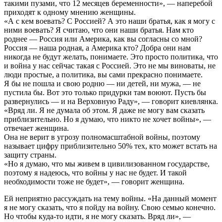
такими пузами, что 12 месяцев беременности», — наперебой
приходят к одному мнению женщины.
«А с кем воевать? С Россией? А это наши братья, как я могу с
ними воевать? Я считаю, что они наши братья. Нам кто
роднее — Россия или Америка, как вы согласны со мной?
Россия — наша родная, а Америка кто? Добра они нам
никогда не будут желать, понимаете. Это просто политика, что
и война у нас сейчас такая с Россией. Это не мы виноваты, не
люди простые, а политика, вы сами прекрасно понимаете.
Я бы не пошла и свою родню — ни детей, ни мужа, — не
пустила бы. Вот это только придурки там воюют. Пусть бы
развернулись — и на Верховную Раду», — говорит киевлянка.
«Вряд ли. Я не думала об этом. Я даже не могу вам сказать
приблизительно. Но я думаю, что никто не хочет войны», —
отвечает женщина.
Она не верит в угрозу полномасштабной войны, поэтому
называет цифру приблизительно 50% тех, кто может встать на
защиту страны.
«Но я думаю, что мы живем в цивилизованном государстве,
поэтому я надеюсь, что войны у нас не будет. И такой
необходимости тоже не будет», — говорит женщина.
Ей неприятно рассуждать на тему войны. «На данный момент
я не могу сказать, что я пойду на войну. Свою семью конечно.
Но чтобы куда-то идти, я не могу сказать. Вряд ли», —