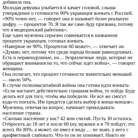
добавила она.
Молодая девушка улыбается и качает головой, слыша
утверждение о готовности 90% украинцев воевать с Россией.
«90% точно нет, — говорит она и называет более реальную
цифру, — процентов 70. Я так же само буду призвана, потому
что я медицинский работник».
Еще один мужчина серьезно сомневается в названном
проценте украинцев, готовых воевать.
«Наверное не 90%. Процентов 60 может», — отвечает он.
«Думаю, нет, потому что среди народа больше равнодушных.
Есть и неравнодушные, но… безразличные люди, которые не
обращают внимания на то, что сейчас идет война», — говорит
женщина.
Она полагает, что процент готовности значительно меньший
— около 50%.
В случае полномасштабной войны она готова идти воевать:
«Если настанет действительно страшная война, то пойду. Буду
делать всё для того, чтобы мы победили. Не все же смогут
куда-то поехать. Им придется сделать выбор в конце-концов».
Мужчина, отвечая на вопрос, начинает прикидывать
население страны.
«Сколько население у нас? 42 млн считай. Пусть 30 осталось.
Отбросить до 18 лет и после 60 (ну, мужики и в 70 пойдут, это
ясно). Не 80%, а может, он имел в виду…. не знаю, у него с
арифметикой слабовато. Что-то он не понимает. Никто не