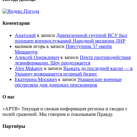
Коментарии
Анатолий
к записи
Диверсионной группой ВСУ был
похищен военнослужащий Народной милиции ЛНР
маликов игорь
к записи
Преступник 57 омпбр
Мишанчук
Алексей Оцерклевич
к записи
Центр противодействия
дезинформации. Шоу продолжается
Alex Makarov
к записи
Выжать до последней капли — в
Украину возвращается игорный бизнес
Екатерина Москвич
к записи
Украинские военные
обстреляли дом донецких пенсионеров
О нас
«АРТВ» Текущая и свежая информация региона и сводки с
полей сражений. Мы говорим и показываем Правду.
Партнёры