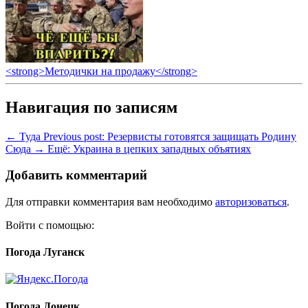
<strong>Методички на продажу</strong>
Навигация по записям
← Туда
Previous post:
Резервисты готовятся защищать Родину
Сюда →
Ещё:
Украина в цепких западных объятиях
Добавить комментарий
Для отправки комментария вам необходимо
авторизоваться
.
Войти с помощью:
Погода Луганск
Погода Донецк