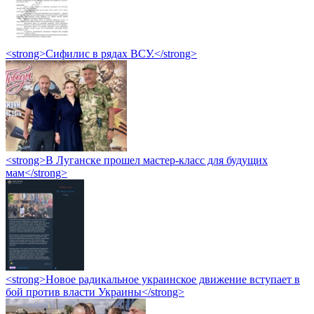
<strong>Сифилис в рядах ВСУ.</strong>
<strong>В Луганске прошел мастер-класс для будущих
мам</strong>
<strong>Новое радикальное украинское движение вступает в
бой против власти Украины</strong>