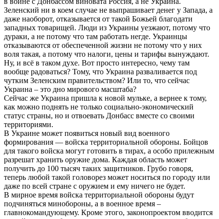
в войне с Донбассом виновата Россия, а не Украина.
Зеленский ни в коем случае не выпрашивает денег у Запада, а
даже наоборот, отказывается от такой Божьей благодати
западных товарищей. Люди из Украины уезжают, потому что
дураки, а не потому что там работать негде. Украинцы
отказываются от обеспеченной жизни не потому что у них
воля такая, а потому что налоги, цены и тарифы вынуждают.
Ну, и всё в таком духе. Вот просто интересно, чему там
вообще радоваться? Тому, что Украина разваливается под
чутким Зеленским правительством? Или то, что сейчас
Украина – это дно мирового масштаба?
Сейчас же Украина пришла к новой мульке, а вернее к тому,
как можно поднять не только социально-экономический
статус страны, но и отвоевать Донбасс вместе со своими
территориями.
В Украине может появиться новый вид военного
формирования — войска территориальной обороны. Бойцов
для такого войска могут готовить в тирах, а особо прилежным
разрешат хранить оружие дома. Каждая область может
получить до 100 тысяч таких защитников. Грубо говоря,
теперь любой такой головорез может носиться по городу или
даже по всей стране с оружием и ему ничего не будет.
В мирное время войска территориальной обороны будут
подчиняться минобороны, а в военное время –
главнокомандующему. Кроме этого, законопроектом вводится