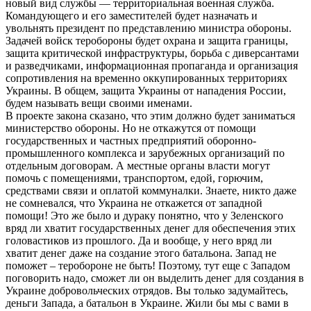
новый вид службы — территориальная военная служба.
Командующего и его заместителей будет назначать и
увольнять президент по представлению министра обороны.
Задачей войск теробороны будет охрана и защита границы,
защита критической инфраструктуры, борьба с диверсантами
и разведчиками, информационная пропаганда и организация
сопротивления на временно оккупированных территориях
Украины. В общем, защита Украины от нападения России,
будем называть вещи своими именами.
В проекте закона сказано, что этим должно будет заниматься
министерство обороны. Но не откажутся от помощи
государственных и частных предприятий оборонно-
промышленного комплекса и зарубежных организаций по
отдельным договорам. А местные органы власти могут
помочь с помещениями, транспортом, едой, горючим,
средствами связи и оплатой коммуналки. Знаете, никто даже
не сомневался, что Украина не откажется от западной
помощи! Это же было и дураку понятно, что у Зеленского
вряд ли хватит государственных денег для обеспечения этих
головастиков из прошлого. Да и вообще, у него вряд ли
хватит денег даже на создание этого батальона. Запад не
поможет – теробороне не быть! Поэтому, тут еще с Западом
поговорить надо, сможет ли он выделить денег для создания в
Украине добровольческих отрядов. Вы только задумайтесь,
деньги Запада, а батальон в Украине. Жили бы мы с вами в