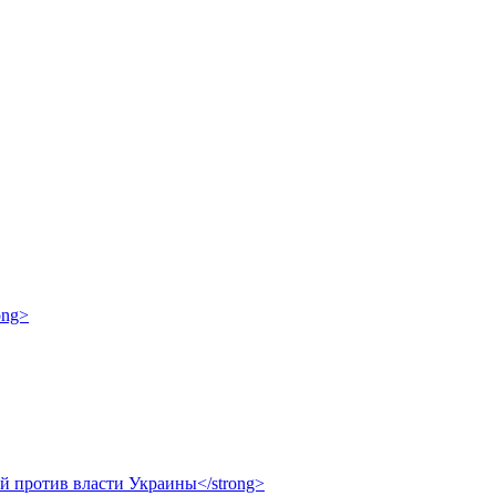
ong>
ой против власти Украины</strong>