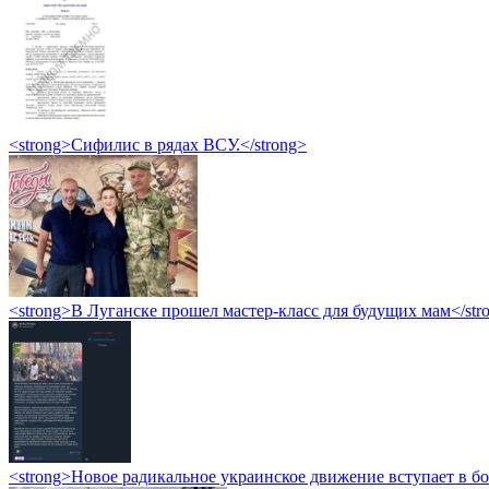
<strong>Сифилис в рядах ВСУ.</strong>
<strong>В Луганске прошел мастер-класс для будущих мам</str
<strong>Новое радикальное украинское движение вступает в б