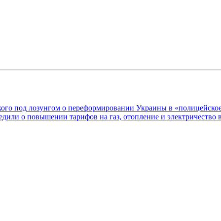
ого под лозунгом о переформировании Украины в «полицейское
дили о повышении тарифов на газ, отопление и электричество в