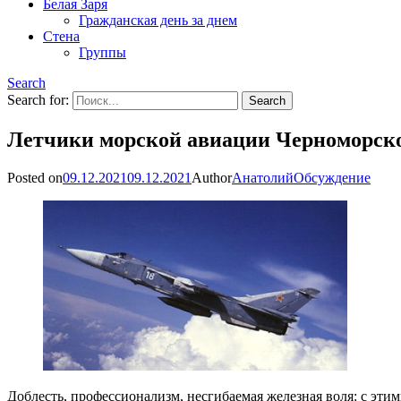
Белая Заря
Гражданская день за днем
Стена
Группы
Search
Search for:
Летчики морской авиации Черноморско
Posted on
09.12.2021
09.12.2021
Author
Анатолий
Обсуждение
Доблесть, профессионализм, несгибаемая железная воля: с эти