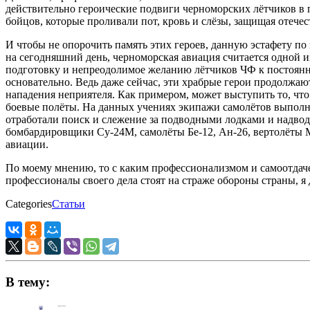
действительно героические подвиги черноморских лётчиков в 
бойцов, которые проливали пот, кровь и слёзы, защищая отечес
И чтобы не опорочить память этих героев, данную эстафету п
на сегодняшний день, черноморская авиация считается одной и
подготовку и непреодолимое желанию лётчиков ЧФ к постоянно
основательно. Ведь даже сейчас, эти храбрые герои продолжают
нападения неприятеля. Как примером, может выступить то, что
боевые полёты. На данных учениях экипажи самолётов выпол
отработали поиск и слежение за подводными лодками и надвод
бомбардировщики Су-24М, самолёты Бе-12, Ан-26, вертолёты М
авиации.
По моему мнению, то с каким профессионализмом и самоотдачей
профессионалы своего дела стоят на страже обороны страны, я 
Categories
Статьи
В тему: