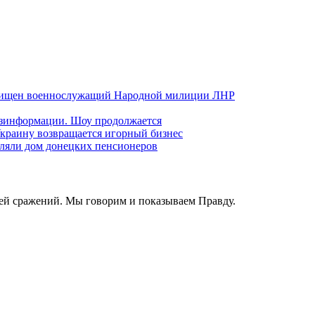
хищен военнослужащий Народной милиции ЛНР
езинформации. Шоу продолжается
краину возвращается игорный бизнес
ляли дом донецких пенсионеров
ей сражений. Мы говорим и показываем Правду.