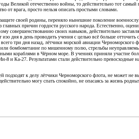
годы Великой отечественно войны, то действительно тот самый
тво от врага, просто нельзя описать простыми словами.
о защите своей родины, переняло нынешние поколение военнослу
з главных причин гордости русского народа. Естественно, оцен
му совершенствованию своих навыков, действительно заставляю
 изо дня в день проводить учения с целью всё больше отточить 
 всего три дня назад, лётчики морской авиации Черноморского 
нили бомбометание по мишенному полю, стрельбы неуправляемы
ными кораблями в Чёрном море. В учениях приняли участие бол
и-8 и Ка-27. Результатами стали действительно превосходные 
 подходят к делу лётчики Черноморского флота, не может не выз
действительно могу спать спокойно, не опасаясь за жизнь родны