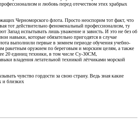
 профессионализм и любовь перед отечеством этих храбрых
жащих Черноморского флота. Просто неоспорим тот факт, что
ивая тот действительно феноменальный профессионализм, ту
т Запад испытывать лишь уважение и зависть. И это не без об
свои навыки, которые обязательно пригодятся в случае
флота выполнили первые в зимнем периоде обучения учебно-
м ракетным оружием по береговым и морским целям, а также
ее 20 единиц техники, в том числе Су-30СМ,
навыки владения летательной техникой лётчиками морской
ывать чувство гордости за свою страну. Ведь зная какие
х и близких