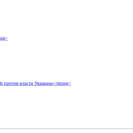
ong>
ой против власти Украины</strong>