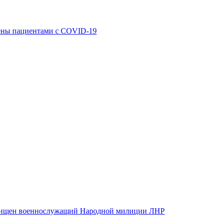
ены пациентами с COVID-19
хищен военнослужащий Народной милиции ЛНР