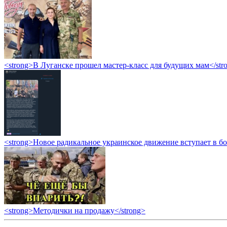
<strong>В Луганске прошел мастер-класс для будущих мам</str
<strong>Новое радикальное украинское движение вступает в б
<strong>Методички на продажу</strong>