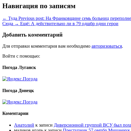
Навигация по записям
← Туда
Previous post:
На Франковщине семь больниц переполн
Сюда →
Ещё:
А действительно ли в 79 одшбр одни герои
Добавить комментарий
Для отправки комментария вам необходимо
авторизоваться
.
Войти с помощью:
Погода Луганск
Погода Донецк
Коментарии
Анатолий
к записи
Диверсионной группой ВСУ был по
маликов игорь
к записи
Преступник 57 омпбр Мишанчук