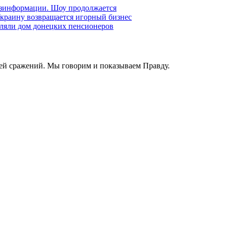
езинформации. Шоу продолжается
краину возвращается игорный бизнес
ляли дом донецких пенсионеров
ей сражений. Мы говорим и показываем Правду.