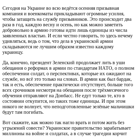
Сегодня на Украине во всю ведётся осенняя призывная
компания и военкоматы прикладывают огромные усилия,
чтобы затащить на службу призывников. Это происходит два
раза в год, каждую весну и осень, но как можно заметить
добровольно в армию готовы идти лишь единицы из числа
заявленных властью. И если честно говорить, то здесь нечему
удивляться, ведь о том, что дела в украинской армии
складываются не лучшим образом известно каждому
украинцу.
Да, конечно, президент Зеленский продолжает лить в уши
обещания о реформах в армии по стандартам НАТО, о полном
обеспечении солдат, о перспективах, которые их ожидают на
службе, но всё это только на словах. В армии как был бардак,
так и есть, обеспечение практически отсутствует, больше того
всех срочников несмотря на обещания после трёхмесячного
обучения отправляют на Донбасс. Не едут только те, кто в
состоянии откупится, но таких тоже единицы. И при этом
никого не волнует, что неподготовленные зелёные мальчишки
будут там погибать.
Вот скажите, как можно так нагло врать и потом жить без
угрызений совести? Украинское правительство зарабатывает
миллионы на войне и солдатах, а в случае трагедии корчит