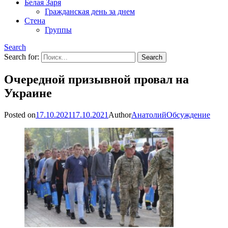
Белая Заря
Гражданская день за днем
Стена
Группы
Search
Search for:
Очередной призывной провал на
Украине
Posted on
17.10.2021
17.10.2021
Author
Анатолий
Обсуждение