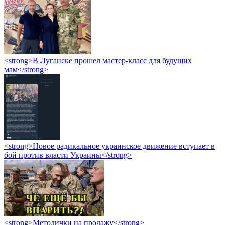
<strong>В Луганске прошел мастер-класс для будущих
мам</strong>
<strong>Новое радикальное украинское движение вступает в
бой против власти Украины</strong>
<strong>Методички на продажу</strong>