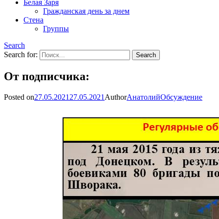
Белая Заря
Гражданская день за днем
Стена
Группы
Search
Search for:
От подписчика:
Posted on
27.05.2021
27.05.2021
Author
Анатолий
Обсуждение