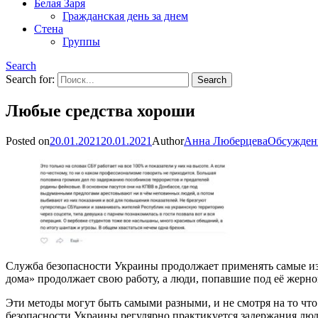
Белая Заря
Гражданская день за днем
Стена
Группы
Search
Search for:
Любые средства хороши
Posted on
20.01.2021
20.01.2021
Author
Анна Люберцева
Обсужден
Служба безопасности Украины продолжает применять самые из
дома» продолжает свою работу, а люди, попавшие под её жерно
Эти методы могут быть самыми разными, и не смотря на то чт
безопасности Украины регулярно практикуется задержания лю