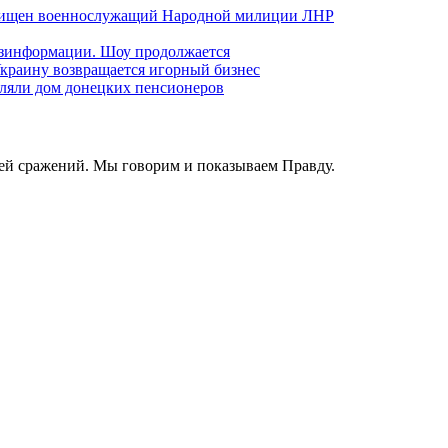
хищен военнослужащий Народной милиции ЛНР
езинформации. Шоу продолжается
краину возвращается игорный бизнес
ляли дом донецких пенсионеров
ей сражений. Мы говорим и показываем Правду.