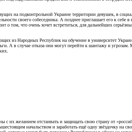
вущих на подконтрольной Украине территории девушек, в социа
льности своего собеседника. А позднее приглашает его к себе в
орит о том, что очень хочет встретиться, для дальнейших серьё
жающих из Народных Республик на обучение в университет Укр
еньги. А в случае отказа они могут перейти к шантажу и угроза
ких.
аны с их желанием отстаивать и защищать свою страну от «росс
вышестоящим начальством и заработать ещё одну звёздочку на с