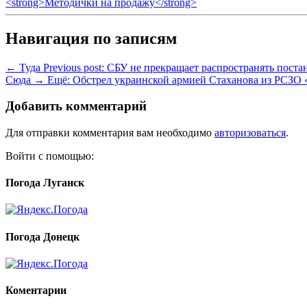
<strong>Методички на продажу</strong>
Навигация по записям
← Туда
Previous post:
СБУ не прекращает распространять пост
Сюда →
Ещё:
Обстрел украинской армией Стаханова из РСЗО «
Добавить комментарий
Для отправки комментария вам необходимо
авторизоваться
.
Войти с помощью:
Погода Луганск
Погода Донецк
Коментарии