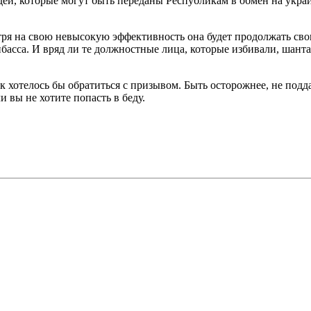
, которые могут быть переданы Республикам в обмен на украин
тря на свою невысокую эффективность она будет продолжать сво
басса. И вряд ли те должностные лица, которые избивали, шан
хотелось бы обратиться с призывом. Быть осторожнее, не подда
 вы не хотите попасть в беду.