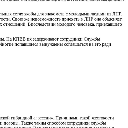
льных сетях якобы для знакомств с молодыми людьми из ЛНР.
 гости. Свою же невозможность приехать в ЛНР она объясняет
зных отношений. Впоследствии молодого человека, приехавшего
аины. На КПВВ их задерживают сотрудники Службы
м. Многие попавшиеся вынуждены соглашаться на это ради
ийской гибридной агрессии». Причинами такой жестокости
вои погоны. Также таким способом сотрудники службы