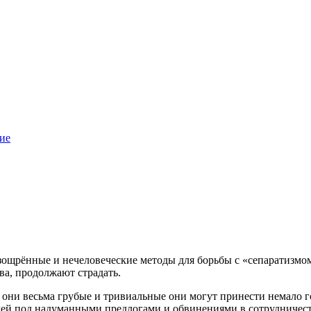
ие
ощрённые и нечеловеческие методы для борьбы с «сепаратизмо
ва, продолжают страдать.
о они весьма грубые и тривиальные они могут принести немало
дей под надуманными предлогами и обвинениями в сотрудничест