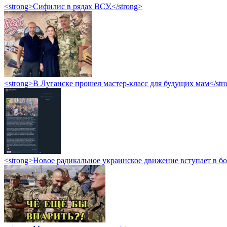
<strong>Сифилис в рядах ВСУ.</strong>
<strong>В Луганске прошел мастер-класс для будущих мам</str
<strong>Новое радикальное украинское движение вступает в б