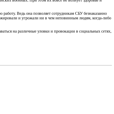
ских военных. При этом их вовсе не волнует здоровье и
ю работу. Ведь она позволяет сотрудникам СБУ безнаказанно
тажировали и угрожали ни в чем неповинным людям, когда-либо
ваться на различные уловки и провокации в социальных сетях,