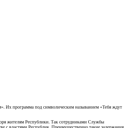
м». Их программа под символическим называнием «Тебя ждут
 горя жителям Республики. Так сотрудниками Службы
ве с властями Республик. Преимущественно такие задержания