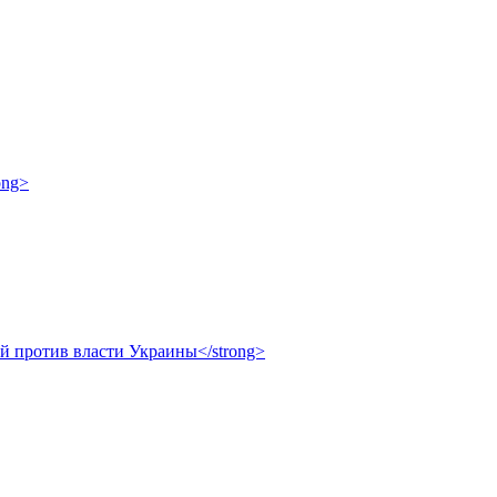
ong>
ой против власти Украины</strong>