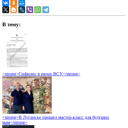
В тему:
<strong>Сифилис в рядах ВСУ.</strong>
<strong>В Луганске прошел мастер-класс для будущих
мам</strong>