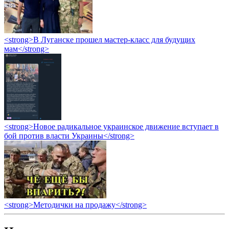
<strong>В Луганске прошел мастер-класс для будущих
мам</strong>
<strong>Новое радикальное украинское движение вступает в
бой против власти Украины</strong>
<strong>Методички на продажу</strong>