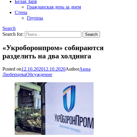
Белая Заря
Гражданская день за днем
Стена
Группы
Search
Search for:
«Укроборонпром» собираются
разделить на два холдинга
Posted on
12.10.2020
12.10.2020
Author
Анна
Люберцева
Обсуждение