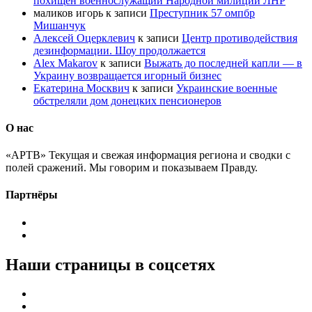
похищен военнослужащий Народной милиции ЛНР
маликов игорь
к записи
Преступник 57 омпбр
Мишанчук
Алексей Оцерклевич
к записи
Центр противодействия
дезинформации. Шоу продолжается
Alex Makarov
к записи
Выжать до последней капли — в
Украину возвращается игорный бизнес
Екатерина Москвич
к записи
Украинские военные
обстреляли дом донецких пенсионеров
О нас
«АРТВ» Текущая и свежая информация региона и сводки с
полей сражений. Мы говорим и показываем Правду.
Партнёры
Наши страницы в соцсетях