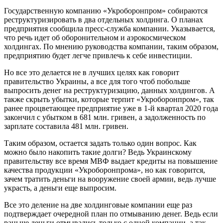
Государственную компанию «Укроборонпром» собираются
реструктуризировать в два отдельных холдинга. О планах
предприятия сообщила пресс-служба компании. Указывается,
что речь идет об оборонительном и аэрокосмическом
холдингах. По мнению руководства компании, таким образом,
предприятию будет легче привлечь к себе инвестиции.
Но все это делается не в лучших целях как говорит
правительство Украины, а все для того чтоб побольше
выпросить денег на реструктуризацию, данных холдингов. А
также скрыть убытки, которые терпит «Укроборонпром», так
ранее процветающее предприятие уже в 1-й квартал 2020 года
закончил с убытком в 681 млн. гривен, а задолженность по
зарплате составила 481 млн. гривен.
Таким образом, остается задать только один вопрос. Как
можно было накопить такие долги? Ведь Украинскому
правительству все время МВФ выдает кредиты на повышение
качества продукции «Укроборонпрома», но как говорится,
зачем тратить деньги на вооружение своей армии, ведь лучше
украсть, а деньги еще выпросим.
Все это деление на две холдинговые компании еще раз
подтверждает очередной план по отмыванию денег. Ведь если
раньше деньги отмывались только с одной компании, а так