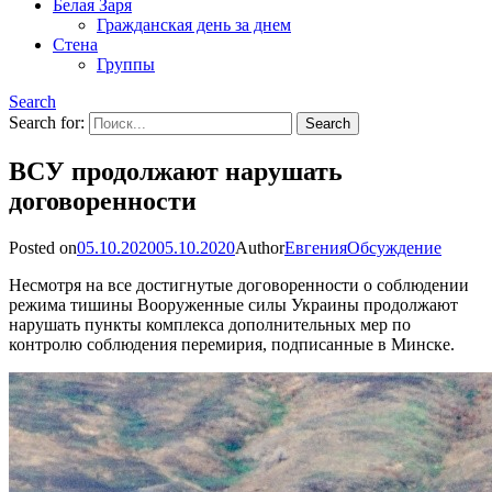
Белая Заря
Гражданская день за днем
Стена
Группы
Search
Search for:
ВСУ продолжают нарушать
договоренности
Posted on
05.10.2020
05.10.2020
Author
Евгения
Обсуждение
Несмотря на все достигнутые договоренности о соблюдении
режима тишины Вооруженные силы Украины продолжают
нарушать пункты комплекса дополнительных мер по
контролю соблюдения перемирия, подписанные в Минске.