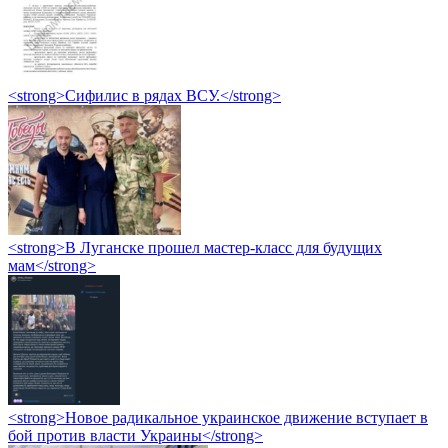
<strong>Сифилис в рядах ВСУ.</strong>
<strong>В Луганске прошел мастер-класс для будущих
мам</strong>
<strong>Новое радикальное украинское движение вступает в
бой против власти Украины</strong>