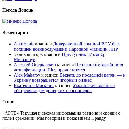
Погода Донецк
Коментарии
Анатолий
к записи
Диверсионной группой ВСУ был
похищен военнослужащий Народной милиции ЛНР
маликов игорь
к записи
Преступник 57 омпбр
Мишанчук
Алексей Оцерклевич
к записи
Центр противодействия
дезинформации. Шоу продолжается
Alex Makarov
к записи
Выжать до последней капли — в
Украину возвращается игорный бизнес
Екатерина Москвич
к записи
Украинские военные
обстреляли дом донецких пенсионеров
О нас
«АРТВ» Текущая и свежая информация региона и сводки с
полей сражений. Мы говорим и показываем Правду.