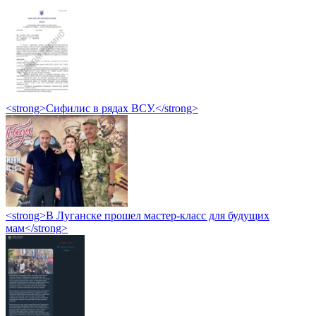
<strong>Сифилис в рядах ВСУ.</strong>
<strong>В Луганске прошел мастер-класс для будущих
мам</strong>