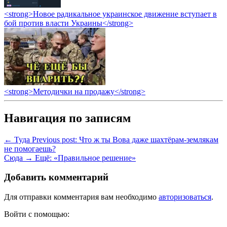
<strong>Новое радикальное украинское движение вступает в
бой против власти Украины</strong>
<strong>Методички на продажу</strong>
Навигация по записям
← Туда
Previous post:
Что ж ты Вова даже шахтёрам-землякам
не помогаешь?
Сюда →
Ещё:
«Правильное решение»
Добавить комментарий
Для отправки комментария вам необходимо
авторизоваться
.
Войти с помощью: