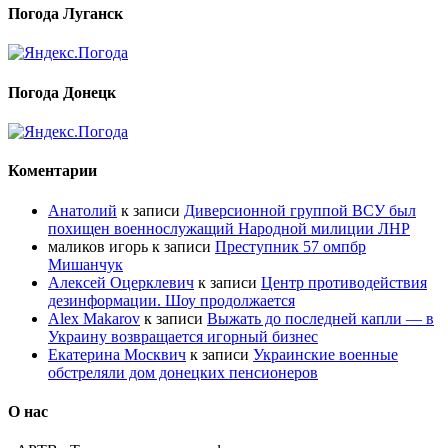
Погода Луганск
Погода Донецк
Коментарии
Анатолий
к записи
Диверсионной группой ВСУ был
похищен военнослужащий Народной милиции ЛНР
маликов игорь
к записи
Преступник 57 омпбр
Мишанчук
Алексей Оцерклевич
к записи
Центр противодействия
дезинформации. Шоу продолжается
Alex Makarov
к записи
Выжать до последней капли — в
Украину возвращается игорный бизнес
Екатерина Москвич
к записи
Украинские военные
обстреляли дом донецких пенсионеров
О нас