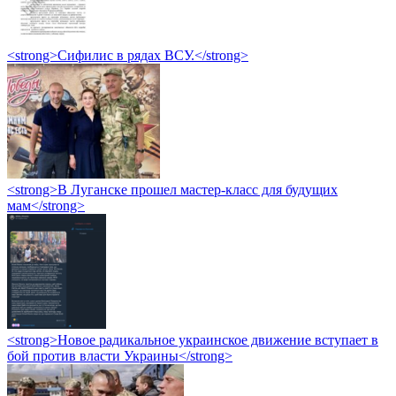
<strong>Сифилис в рядах ВСУ.</strong>
<strong>В Луганске прошел мастер-класс для будущих
мам</strong>
<strong>Новое радикальное украинское движение вступает в
бой против власти Украины</strong>