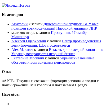
Коментарии
Анатолий
к записи
Диверсионной группой ВСУ был
похищен военнослужащий Народной милиции ЛНР
маликов игорь
к записи
Преступник 57 омпбр
Мишанчук
Алексей Оцерклевич
к записи
Центр противодействия
дезинформации. Шоу продолжается
Alex Makarov
к записи
Выжать до последней капли — в
Украину возвращается игорный бизнес
Екатерина Москвич
к записи
Украинские военные
обстреляли дом донецких пенсионеров
О нас
«АРТВ» Текущая и свежая информация региона и сводки с
полей сражений. Мы говорим и показываем Правду.
Партнёры