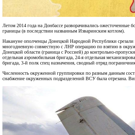
Летом 2014 года на Донбассе разворачивались ожесточенные бо
границы (в последствии названным Изваринским котлом).
Накануне ополченцы Донецкой Народной Республики срезали в
многодневную совместную с ЛНР операцию по взятию в окруже
Донецкой области (граница с Россией) до контрольно-пропуск
отдельная аэромобильная бригада, 24-я отдельная механизирова
бригада, 3-й полк спец назначения, сводный отряд погранични
Численность окруженной группировки по разным данным состав
снабжение окруженных подразделений ВСУ была отрезана. Вин