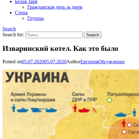
Белая Заря
Гражданская день за днем
Стена
Группы
Search
Search for:
Изваринский котел. Как это было
Posted on
05.07.2020
05.07.2020
Author
Евгения
Обсуждение