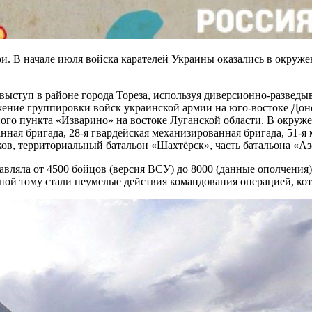
и. В начале июля войска карателей Украины оказались в окруже
ыступ в районе города Тореза, используя диверсионно-разведы
ние группировки войск украинской армии на юго-востоке Донец
ного пункта «Изварино» на востоке Луганской области. В окруж
нная бригада, 28-я гвардейская механизированная бригада, 51-я
ков, территориальный батальон «Шахтёрск», часть батальона «Аз
ляла от 4500 бойцов (версия ВСУ) до 8000 (данные ополчения).
ой тому стали неумелые действия командования операцией, кот