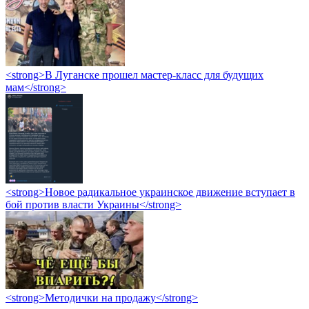
<strong>В Луганске прошел мастер-класс для будущих
мам</strong>
<strong>Новое радикальное украинское движение вступает в
бой против власти Украины</strong>
<strong>Методички на продажу</strong>