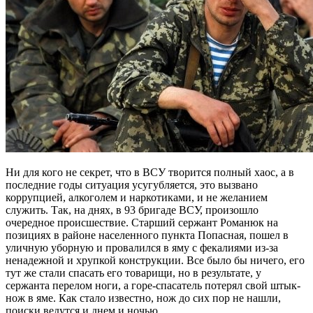
Ни для кого не секрет, что в ВСУ творится полный хаос, а в
последние годы ситуация усугубляется, это вызвано
коррупцией, алкоголем и наркотиками, и не желанием
служить. Так, на днях, в 93 бригаде ВСУ, произошло
очередное происшествие. Старший сержант Романюк на
позициях в районе населенного пункта Попасная, пошел в
уличную уборную и провалился в яму с фекалиями из-за
ненадежной и хрупкой конструкции. Все было бы ничего, его
тут же стали спасать его товарищи, но в результате, у
сержанта перелом ноги, а горе-спасатель потерял свой штык-
нож в яме. Как стало известно, нож до сих пор не нашли,
поиски ведутся и днем и ночью.