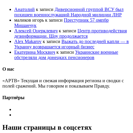
Анатолий
к записи
Диверсионной группой ВСУ был
похищен военнослужащий Народной милиции ЛНР
маликов игорь
к записи
Преступник 57 омпбр
Мишанчук
Алексей Оцерклевич
к записи
Центр противодействия
дезинформации. Шоу продолжается
Alex Makarov
к записи
Выжать до последней капли — в
Украину возвращается игорный бизнес
Екатерина Москвич
к записи
Украинские военные
обстреляли дом донецких пенсионеров
О нас
«АРТВ» Текущая и свежая информация региона и сводки с
полей сражений. Мы говорим и показываем Правду.
Партнёры
Наши страницы в соцсетях