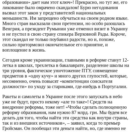
образовании» дает нам этот ключ»! Прекрасно, но тут же, его
ликование было омрачено скандалом! Бурю негодования
вызвал этот закон у представителей национальных
меньшинств. Им запрещено обучаться на своем родном языке.
Много стран высказали свои претензии, но особо разошлась
Венгрия, а президент Румынии уже отменил визит в Украину
и не пустил в свою страну спикера Верховной Рады. Короче,
этот скандал не только поубавил радости, но и, похоже,
сильно притормозил окончательное его принятие, и
воплощение в жизнь.
Сегодня кроме украинизации, главными в реформе станут 12-
летка в школах, трехлетка в бакалаврате, разделение школы на
три уровня, фактическое уничтожение ПТУ, совмещение
предметов в «одну кучу» и много других глупостей, которые,
несомненно, очень повысят «компетенции соискателя
должности» по уходу за стариками, где-нибудь в Португалии.
Ракеты и самолеты в Украине после этого запускать в небо
уже не будут, просто некому «але то таке»! Средств на
внедрение реформы, тоже нет! «Чтобы сделать полноценную
реформу образования, нам нужно 87 млрд. грн. Мы будем все
делать для того, чтобы найти эти средства как внутри страны,
так и из внешних источников», – заявил, когда то премьер
Гройсман. Он пообещал эти деньги найти, но, где именно не