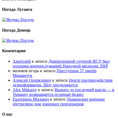
Погода Луганск
Погода Донецк
Коментарии
Анатолий
к записи
Диверсионной группой ВСУ был
похищен военнослужащий Народной милиции ЛНР
маликов игорь
к записи
Преступник 57 омпбр
Мишанчук
Алексей Оцерклевич
к записи
Центр противодействия
дезинформации. Шоу продолжается
Alex Makarov
к записи
Выжать до последней капли — в
Украину возвращается игорный бизнес
Екатерина Москвич
к записи
Украинские военные
обстреляли дом донецких пенсионеров
О нас