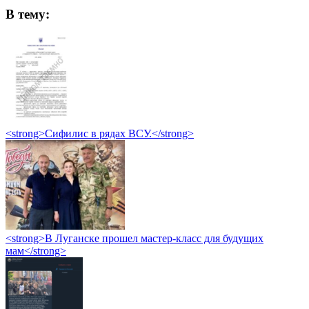
В тему:
<strong>Сифилис в рядах ВСУ.</strong>
<strong>В Луганске прошел мастер-класс для будущих
мам</strong>