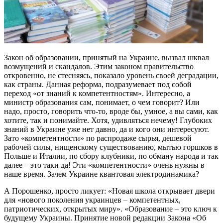
Закон об образовании, принятый на Украине, вызвал шквал
возмущений и скандалов. Этим законом правительство
откровенно, не стесняясь, показало уровень своей деградации,
как страны. Данная реформа, подразумевает под собой
переход «от знаний к компетентностям». Интересно, а
министр образования сам, понимает, о чем говорит? Или
надо, просто, говорить что-то, вроде бы, умное, а вы сами, как
хотите, так и понимайте. Хотя, удивляться нечему! Глубоких
знаний в Украине уже нет давно, да и кого они интересуют.
Зато «компетентности» по распродаже сырья, дешевой
рабочей силы, нищенскому существованию, мытью горшков в
Польше и Италии, по сбору клубники, по обману народа и так
далее – это таки да! Эти «компетентности» очень нужны в
наше время. Зачем Украине квантовая электродинамика?
А Порошенко, просто ликует: «Новая школа открывает двери
для «нового поколения украинцев – компетентных,
патриотических, открытых миру». «Образование – это ключ к
будущему Украины. Принятие новой редакции Закона «Об