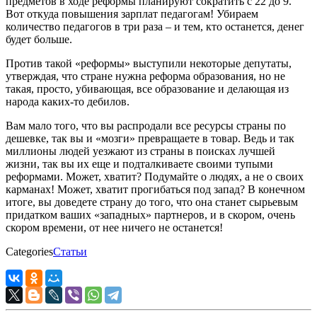
предметов в ходе реформы планируют сократить с 22 до 9.
Вот откуда повышения зарплат педагогам! Убираем
количество педагогов в три раза – и тем, кто останется, денег
будет больше.
Против такой «реформы» выступили некоторые депутаты,
утверждая, что стране нужна реформа образования, но не
такая, просто, убивающая, все образование и делающая из
народа каких-то дебилов.
Вам мало того, что вы распродали все ресурсы страны по
дешевке, так вы и «мозги» превращаете в товар. Ведь и так
миллионы людей уезжают из страны в поисках лучшей
жизни, так вы их еще и подталкиваете своими тупыми
реформами. Может, хватит? Подумайте о людях, а не о своих
карманах! Может, хватит прогибаться под запад? В конечном
итоге, вы доведете страну до того, что она станет сырьевым
придатком ваших «западных» партнеров, и в скором, очень
скором времени, от нее ничего не останется!
Categories
Статьи