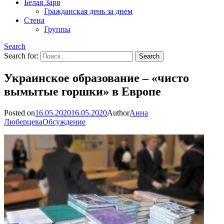
Белая Заря
Гражданская день за днем
Стена
Группы
Search
Search for:
Украинское образование – «чисто
вымытые горшки» в Европе
Posted on
16.05.2020
16.05.2020
Author
Анна
Люберцева
Обсуждение