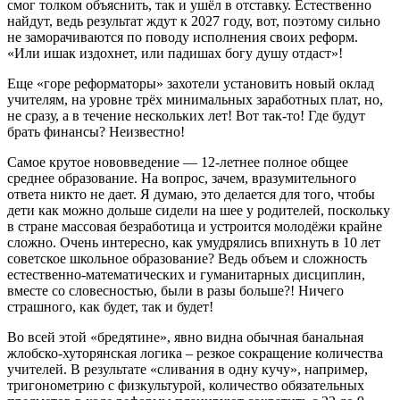
смог толком объяснить, так и ушёл в отставку. Естественно
найдут, ведь результат ждут к 2027 году, вот, поэтому сильно
не заморачиваются по поводу исполнения своих реформ.
«Или ишак издохнет, или падишах богу душу отдаст»!
Еще «горе реформаторы» захотели установить новый оклад
учителям, на уровне трёх минимальных заработных плат, но,
не сразу, а в течение нескольких лет! Вот так-то! Где будут
брать финансы? Неизвестно!
Самое крутое нововведение — 12-летнее полное общее
среднее образование. На вопрос, зачем, вразумительного
ответа никто не дает. Я думаю, это делается для того, чтобы
дети как можно дольше сидели на шее у родителей, поскольку
в стране массовая безработица и устроится молодёжи крайне
сложно. Очень интересно, как умудрялись впихнуть в 10 лет
советское школьное образование? Ведь объем и сложность
естественно-математических и гуманитарных дисциплин,
вместе со словесностью, были в разы больше?! Ничего
страшного, как будет, так и будет!
Во всей этой «бредятине», явно видна обычная банальная
жлобско-хуторянская логика – резкое сокращение количества
учителей. В результате «сливания в одну кучу», например,
тригонометрию с физкультурой, количество обязательных