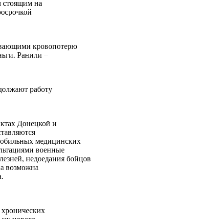
м стоящим на
росрочкой
ливающими кровопотерю
ньги. Ранили –
должают работу
ктах Донецкой и
ставляются
 мобильных медицинских
ультациями военные
лезней, недоедания бойцов
на возможна
.
м хронических