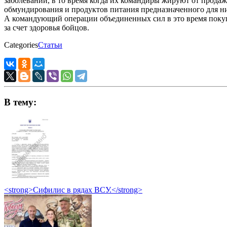
заболеваний, в то время когда их командиры жируют от продаж
обмундирования и продуктов питания предназначенного для н
А командующий операции объединенных сил в это время поку
за счет здоровья бойцов.
Categories
Статьи
В тему:
<strong>Сифилис в рядах ВСУ.</strong>