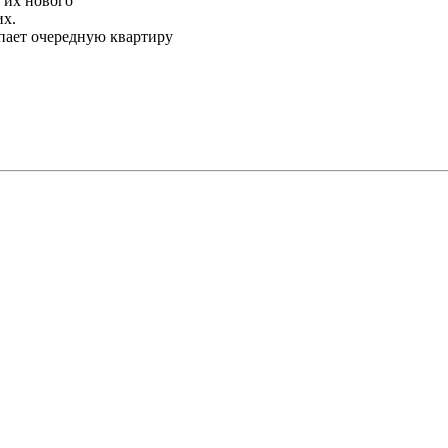
 их нового
их.
пает очередную квартиру