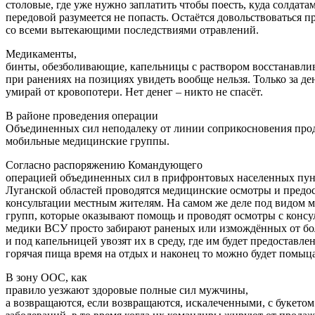
столовые, где уже нужно заплатить чтобы поесть, куда солдата
передовой разумеется не попасть. Остаётся довольствоваться п
со всеми вытекающими последствиями отравлений.
Медикаменты,
бинты, обезболивающие, капельницы с раствором восстанав
при ранениях на позициях увидеть вообще нельзя. Только за де
умирай от кровопотери. Нет денег – никто не спасёт.
В районе проведения операции
Объединенных сил неподалеку от линии соприкосновения про
мобильные медицинские группы.
Согласно распоряжению Командующего
операцией объединенных сил в прифронтовых населенных пун
Луганской областей проводятся медицинские осмотры и предо
консультации местным жителям. На самом же деле под видом
групп, которые оказывают помощь и проводят осмотры с конс
медики ВСУ просто забирают раненых или измождённых от бо
и под капельницей увозят их в среду, где им будет предоставле
горячая пища время на отдых и наконец то можно будет помыца
В зону ООС, как
правило уезжают здоровые полные сил мужчины,
а возвращаются, если возвращаются, искалеченными, с букето