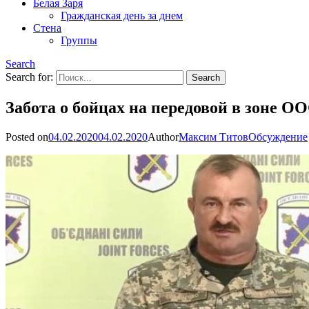
Белая Заря
Гражданская день за днем
Стена
Группы
Search
Search for:
Забота о бойцах на передовой в зоне О
Posted on
04.02.2020
04.02.2020
Author
Максим Титов
Обсуждение