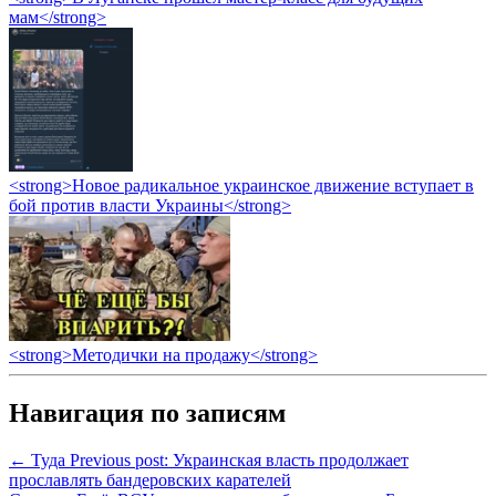
мам</strong>
<strong>Новое радикальное украинское движение вступает в
бой против власти Украины</strong>
<strong>Методички на продажу</strong>
Навигация по записям
← Туда
Previous post:
Украинская власть продолжает
прославлять бандеровских карателей