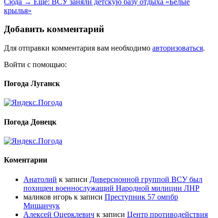
Сюда →
Ещё:
ВСУ заняли детскую базу отдыха «Белые
крылья»
Добавить комментарий
Для отправки комментария вам необходимо
авторизоваться
.
Войти с помощью:
Погода Луганск
Погода Донецк
Коментарии
Анатолий
к записи
Диверсионной группой ВСУ был
похищен военнослужащий Народной милиции ЛНР
маликов игорь
к записи
Преступник 57 омпбр
Мишанчук
Алексей Оцерклевич
к записи
Центр противодействия