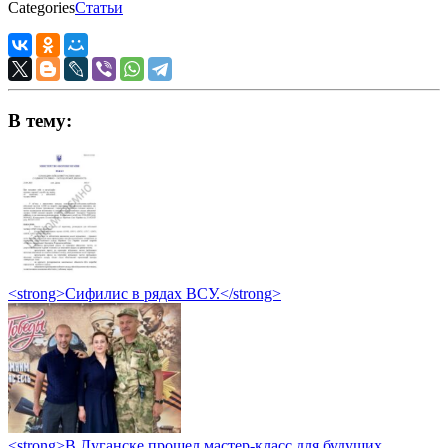
Categories
Статьи
В тему:
<strong>Сифилис в рядах ВСУ.</strong>
<strong>В Луганске прошел мастер-класс для будущих