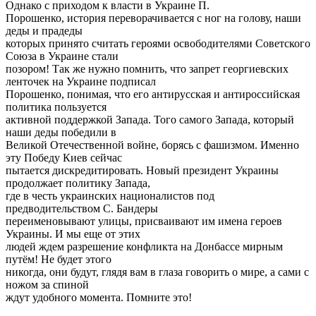
Однако с приходом к власти в Украине П.
Порошенко, история переворачивается с ног на голову, наши
деды и прадеды
которых принято считать героями освободителями Советского
Союза в Украине стали
позором! Так же нужно помнить, что запрет георгиевских
ленточек на Украине подписал
Порошенко, понимая, что его антирусская и антироссийская
политика пользуется
активной поддержкой Запада. Того самого Запада, который
наши деды победили в
Великой Отечественной войне, борясь с фашизмом. Именно
эту Победу Киев сейчас
пытается дискредитировать. Новый президент Украины
продолжает политику Запада,
где в честь украинских националистов под
предводительством С. Бандеры
переименовывают улицы, присваивают им имена героев
Украины. И мы еще от этих
людей ждем разрешение конфликта на Донбассе мирным
путём! Не будет этого
никогда, они будут, глядя вам в глаза говорить о мире, а сами с
ножом за спиной
ждут удобного момента. Помните это!