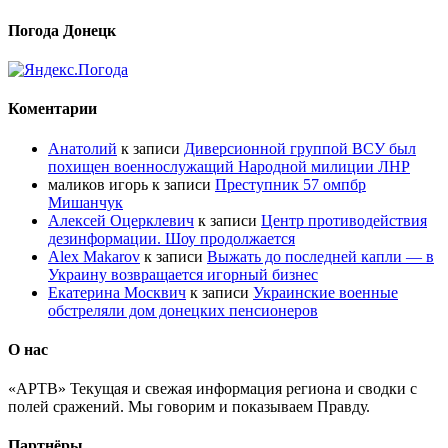
Погода Донецк
Коментарии
Анатолий
к записи
Диверсионной группой ВСУ был
похищен военнослужащий Народной милиции ЛНР
маликов игорь
к записи
Преступник 57 омпбр
Мишанчук
Алексей Оцерклевич
к записи
Центр противодействия
дезинформации. Шоу продолжается
Alex Makarov
к записи
Выжать до последней капли — в
Украину возвращается игорный бизнес
Екатерина Москвич
к записи
Украинские военные
обстреляли дом донецких пенсионеров
О нас
«АРТВ» Текущая и свежая информация региона и сводки с
полей сражений. Мы говорим и показываем Правду.
Партнёры