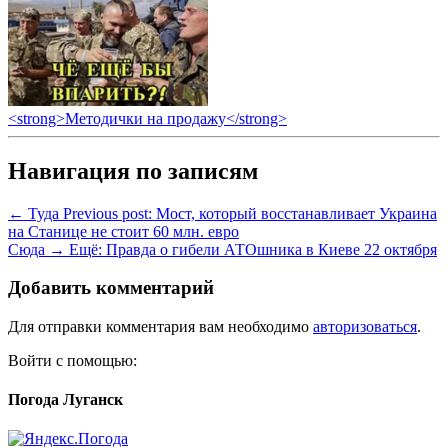
<strong>Методички на продажу</strong>
Навигация по записям
← Туда
Previous post:
Мост, который восстанавливает Украина
на Станице не стоит 60 млн. евро
Сюда →
Ещё:
Правда о гибели АТОшника в Киеве 22 октября
Добавить комментарий
Для отправки комментария вам необходимо
авторизоваться
.
Войти с помощью:
Погода Луганск