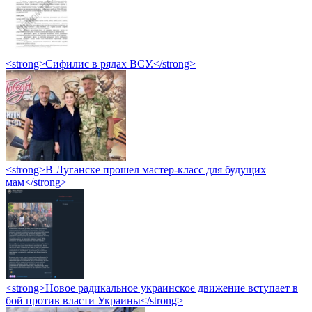
<strong>Сифилис в рядах ВСУ.</strong>
<strong>В Луганске прошел мастер-класс для будущих
мам</strong>
<strong>Новое радикальное украинское движение вступает в
бой против власти Украины</strong>