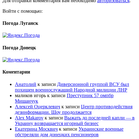
Для отправки комментария вам необходимо
авторизоваться
.
Войти с помощью:
Погода Луганск
Погода Донецк
Коментарии
Анатолий
к записи
Диверсионной группой ВСУ был
похищен военнослужащий Народной милиции ЛНР
маликов игорь
к записи
Преступник 57 омпбр
Мишанчук
Алексей Оцерклевич
к записи
Центр противодействия
дезинформации. Шоу продолжается
Alex Makarov
к записи
Выжать до последней капли — в
Украину возвращается игорный бизнес
Екатерина Москвич
к записи
Украинские военные
обстреляли дом донецких пенсионеров