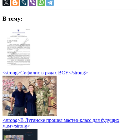
В тему:
<strong>Сифилис в рядах ВСУ.</strong>
<strong>В Луганске прошел мастер-класс для будущих
мам</strong>