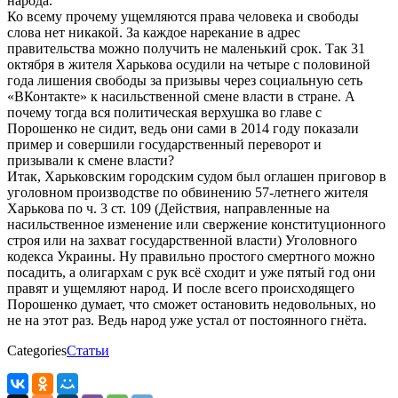
народа.
Ко всему прочему ущемляются права человека и свободы
слова нет никакой. За каждое нарекание в адрес
правительства можно получить не маленький срок. Так 31
октября в жителя Харькова осудили на четыре с половиной
года лишения свободы за призывы через социальную сеть
«ВКонтакте» к насильственной смене власти в стране. А
почему тогда вся политическая верхушка во главе с
Порошенко не сидит, ведь они сами в 2014 году показали
пример и совершили государственный переворот и
призывали к смене власти?
Итак, Харьковским городским судом был оглашен приговор в
уголовном производстве по обвинению 57-летнего жителя
Харькова по ч. 3 ст. 109 (Действия, направленные на
насильственное изменение или свержение конституционного
строя или на захват государственной власти) Уголовного
кодекса Украины. Ну правильно простого смертного можно
посадить, а олигархам с рук всё сходит и уже пятый год они
правят и ущемляют народ. И после всего происходящего
Порошенко думает, что сможет остановить недовольных, но
не на этот раз. Ведь народ уже устал от постоянного гнёта.
Categories
Статьи