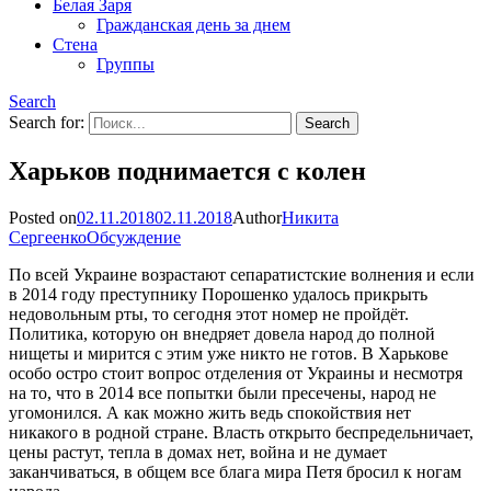
Белая Заря
Гражданская день за днем
Стена
Группы
Search
Search for:
Харьков поднимается с колен
Posted on
02.11.2018
02.11.2018
Author
Никита
Сергеенко
Обсуждение
По всей Украине возрастают сепаратистские волнения и если
в 2014 году преступнику Порошенко удалось прикрыть
недовольным рты, то сегодня этот номер не пройдёт.
Политика, которую он внедряет довела народ до полной
нищеты и мирится с этим уже никто не готов. В Харькове
особо остро стоит вопрос отделения от Украины и несмотря
на то, что в 2014 все попытки были пресечены, народ не
угомонился. А как можно жить ведь спокойствия нет
никакого в родной стране. Власть открыто беспредельничает,
цены растут, тепла в домах нет, война и не думает
заканчиваться, в общем все блага мира Петя бросил к ногам