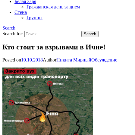
Белая Заря
Гражданская день за днем
Стена
Группы
Search
Search for:
Кто стоит за взрывами в Ичне!
Posted on
10.10.2018
Author
Никита Мирный
Обсуждение