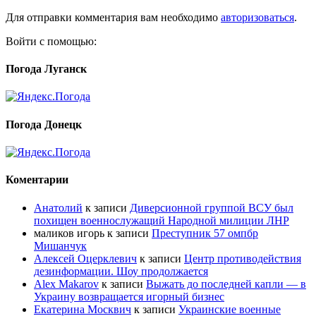
Для отправки комментария вам необходимо
авторизоваться
.
Войти с помощью:
Погода Луганск
Погода Донецк
Коментарии
Анатолий
к записи
Диверсионной группой ВСУ был
похищен военнослужащий Народной милиции ЛНР
маликов игорь
к записи
Преступник 57 омпбр
Мишанчук
Алексей Оцерклевич
к записи
Центр противодействия
дезинформации. Шоу продолжается
Alex Makarov
к записи
Выжать до последней капли — в
Украину возвращается игорный бизнес
Екатерина Москвич
к записи
Украинские военные