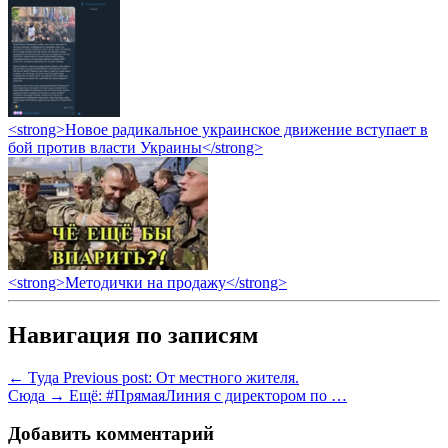
<strong>Новое радикальное украинское движение вступает в
бой против власти Украины</strong>
<strong>Методички на продажу</strong>
Навигация по записям
← Туда
Previous post:
От местного жителя.
Сюда →
Ещё:
#ПрямаяЛиния с директором по …
Добавить комментарий