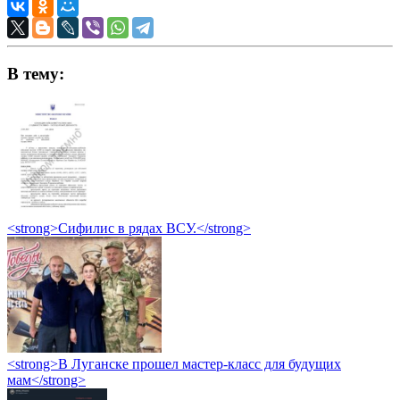
В тему:
<strong>Сифилис в рядах ВСУ.</strong>
<strong>В Луганске прошел мастер-класс для будущих
мам</strong>