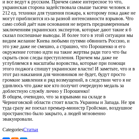
и все ведут к русским. Причем самое интересное то что,
украинская сторона задействовала свыше тысячи человек и
212 ед. техники для тушения пожара, к которому пока даже не
могут приблизится из-за разной интенсивности взрывов. Что
само собой даёт нам основания не верить преднамеренным
заключениям украинских экспертов, которые дают такие я б
сказал поспешные выводы. И более того в этой ситуации мы
видим желание Киева любыми путями обвинить Россию, и
это уже даже не смешно, а страшно, что Порошенко и его
окружение готово идти на такие жертвы ради того что бы
скрыть свои следы преступления. Причем мы даже не
углубляемся в масштабы воровства, которые при помощи
этого поджога спишут украинские власти! И заметьте, что и в
этот раз наказания для чиновников не будет, будут просто
громкие заявления и ряд возмущений, в следствии чего я не
удивлюсь что даже кое кто получит очередную медаль за
доблестную службу лично у Порошенко!
В общем, очевидно, что за взрывами на складе в
Черниговской области стоит власть Украины и Запада. Не зря
туда сразу же поехал премьер-министр Гройсман, воздушное
пространство было закрыто, а людей мгновенно
эвакуировали.
Categories
Статьи