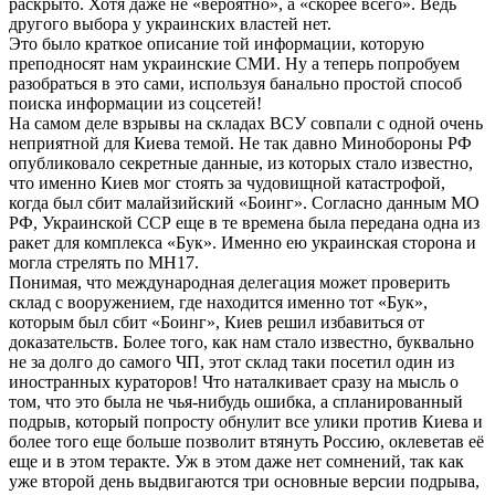
раскрыто. Хотя даже не «вероятно», а «скорее всего». Ведь
другого выбора у украинских властей нет.
Это было краткое описание той информации, которую
преподносят нам украинские СМИ. Ну а теперь попробуем
разобраться в это сами, используя банально простой способ
поиска информации из соцсетей!
На самом деле взрывы на складах ВСУ совпали с одной очень
неприятной для Киева темой. Не так давно Минобороны РФ
опубликовало секретные данные, из которых стало известно,
что именно Киев мог стоять за чудовищной катастрофой,
когда был сбит малайзийский «Боинг». Согласно данным МО
РФ, Украинской ССР еще в те времена была передана одна из
ракет для комплекса «Бук». Именно ею украинская сторона и
могла стрелять по MH17.
Понимая, что международная делегация может проверить
склад с вооружением, где находится именно тот «Бук»,
которым был сбит «Боинг», Киев решил избавиться от
доказательств. Более того, как нам стало известно, буквально
не за долго до самого ЧП, этот склад таки посетил один из
иностранных кураторов! Что наталкивает сразу на мысль о
том, что это была не чья-нибудь ошибка, а спланированный
подрыв, который попросту обнулит все улики против Киева и
более того еще больше позволит втянуть Россию, оклеветав её
еще и в этом теракте. Уж в этом даже нет сомнений, так как
уже второй день выдвигаются три основные версии подрыва,