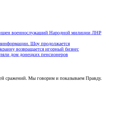
хищен военнослужащий Народной милиции ЛНР
езинформации. Шоу продолжается
краину возвращается игорный бизнес
ляли дом донецких пенсионеров
ей сражений. Мы говорим и показываем Правду.