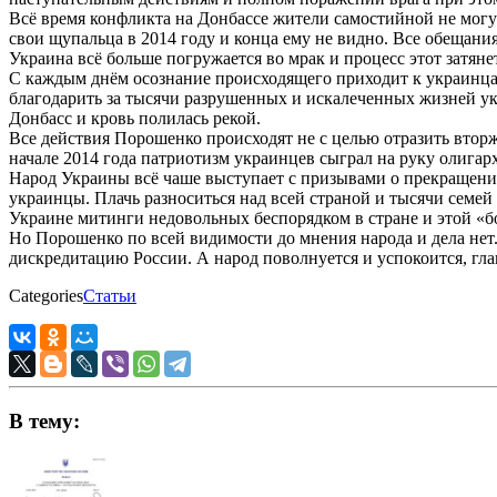
Всё время конфликта на Донбассе жители самостийной не могу
свои щупальца в 2014 году и конца ему не видно. Все обещани
Украина всё больше погружается во мрак и процесс этот затяне
С каждым днём осознание происходящего приходит к украинцам 
благодарить за тысячи разрушенных и искалеченных жизней ук
Донбасс и кровь полилась рекой.
Все действия Порошенко происходят не с целью отразить вторж
начале 2014 года патриотизм украинцев сыграл на руку олигарх
Народ Украины всё чаше выступает с призывами о прекращении 
украинцы. Плачь разноситься над всей страной и тысячи семей
Украине митинги недовольных беспорядком в стране и этой «б
Но Порошенко по всей видимости до мнения народа и дела нет.
дискредитацию России. А народ поволнуется и успокоится, глав
Categories
Статьи
В тему: