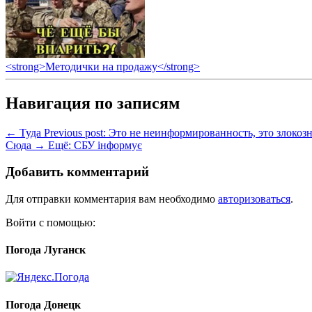
<strong>Методички на продажу</strong>
Навигация по записям
← Туда
Previous post:
Это не неинформированность, это злокозн
Сюда →
Ещё:
СБУ інформує
Добавить комментарий
Для отправки комментария вам необходимо
авторизоваться
.
Войти с помощью:
Погода Луганск
Погода Донецк