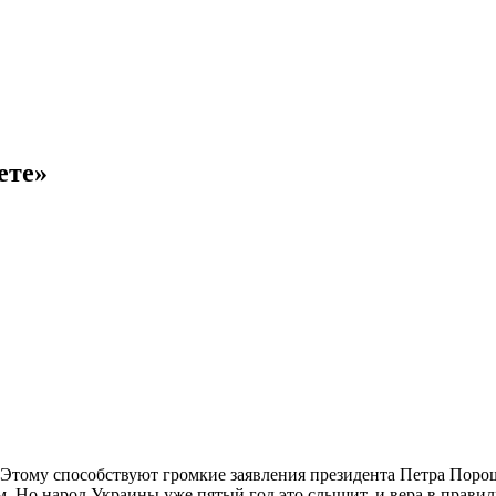
ете»
 Этому способствуют громкие заявления президента Петра Поро
. Но народ Украины уже пятый год это слышит, и вера в правил