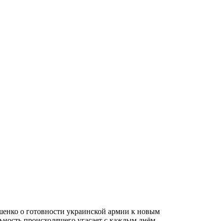
шенко о готовности украинской армии к новым
ьность происходящего угасает с каждым днём.