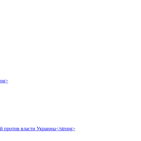
ong>
ой против власти Украины</strong>