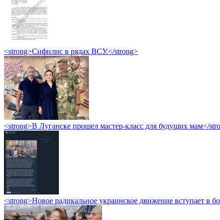
<strong>Сифилис в рядах ВСУ.</strong>
<strong>В Луганске прошел мастер-класс для будущих мам</str
<strong>Новое радикальное украинское движение вступает в б