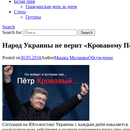
Белая Заря
Гражданская день за днем
Стена
Группы
Search
Search for:
Народ Украины не верит «Кровавому П
Posted on
30.05.2018
Author
Машка Милашка
Обсуждение
Ситуация на Юго-востоке Украины с каждым днём накаляется.
наступательным действиям и полном поражении врага при этом