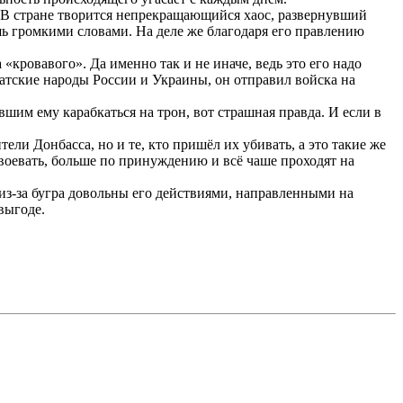
. В стране творится непрекращающийся хаос, развернувший
шь громкими словами. На деле же благодаря его правлению
ровавого». Да именно так и не иначе, ведь это его надо
атские народы России и Украины, он отправил войска на
шим ему карабкаться на трон, вот страшная правда. И если в
ли Донбасса, но и те, кто пришёл их убивать, а это такие же
 воевать, больше по принуждению и всё чаше проходят на
 из-за бугра довольны его действиями, направленными на
выгоде.