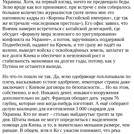
Украины. Хотя, на первый взгляд, ничто не предвещало беды.
Зелю вроде как все принимают, при встрече с ним собиралось
большое количество журналистов (хотя лично мне это
напомнило кадры из «Короны Российской империи», где так
же встречали «наследников престола»). Его офис заявил, что
Вовчик намерен встретиться с китайской делегацией, где
обсудит «формулу мира зеленского по урегулированию
конфликта на Украине», а потом, заручившись поддержкой
Поднебесной, надавит на Кремль, и тот сразу же падёт на
колени, выведет войска с освобождённых земель, заплатит за
все долги Киева и обеспечит в незележной рост и
стабильность экономики на долгие годы, потому, как у
Путина не останется выхода.
Но что-то пошло не так. Да, зелю одобряюще похлопывали по
плечу, высказываю устное одобрение, некоторые страны даже
заключают с Киевом договора по безопасности… Но на этом,
собственно, и всё. Никаких денег, никакого вооружения
дополнительно не даёт. Франция обещает дать украм 76
гаубиц, которые они когда-нибудь изготовят. А ещё собирают
целую коалицию для изготовления 3 000 снарядов для
Украины. Кто не знает – столько майданутые тратят за три
дня. Штаты никак не могут определиться с выделением
помощи для Киева, и то, в значительно меньшем размере, чем
раньше. В общем, зеля и Ко с ужасом понимают, что река