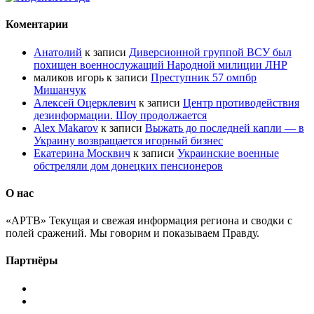
Коментарии
Анатолий
к записи
Диверсионной группой ВСУ был
похищен военнослужащий Народной милиции ЛНР
маликов игорь
к записи
Преступник 57 омпбр
Мишанчук
Алексей Оцерклевич
к записи
Центр противодействия
дезинформации. Шоу продолжается
Alex Makarov
к записи
Выжать до последней капли — в
Украину возвращается игорный бизнес
Екатерина Москвич
к записи
Украинские военные
обстреляли дом донецких пенсионеров
О нас
«АРТВ» Текущая и свежая информация региона и сводки с
полей сражений. Мы говорим и показываем Правду.
Партнёры