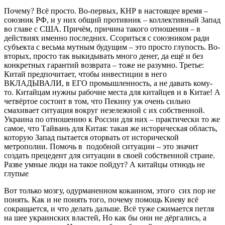
Почему? Всё просто. Во-первых, КНР в настоящее время –
союзник РФ, и у них общий противник – коллективный Запад
во главе с США. Причём, причина такого отношения – в
действиях именно последних. Ссориться с союзником ради
субъекта с весьма мутным будущим – это просто глупость. Во-
вторых, просто так выкидывать много денег, да ещё и без
конкретных гарантий возврата – тоже не разумно. Третье:
Китай предпочитает, чтобы инвестиции в него
ВКЛАДЫВАЛИ, в ЕГО промышленность, а не давать кому-
то. Китайцам нужны рабочие места для китайцев и в Китае! А
четвёртое состоит в том, что Пекину уж очень сильно
смахивает ситуация вокруг незележной с их собственной.
Украина по отношению к России для них – практически то же
самое, что Тайвань для Китая: такая же историческая область,
которую Запад пытается оторвать от исторической
метрополии. Помочь в подобной ситуации – это значит
создать прецедент для ситуации в своей собственной стране.
Разве умные люди на такое пойдут? А китайцы отнюдь не
глупые
Вот только мозгу, одурманенном кокаином, этого сих пор не
понять. Как и не понять того, почему помощь Киеву всё
сокращается, и что делать дальше. Всё туже сжимается петля
на шее украинских властей, Но как бы они не дёргались, а