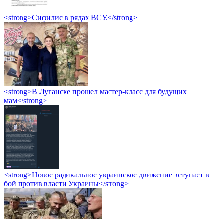
<strong>Сифилис в рядах ВСУ.</strong>
<strong>В Луганске прошел мастер-класс для будущих
мам</strong>
<strong>Новое радикальное украинское движение вступает в
бой против власти Украины</strong>