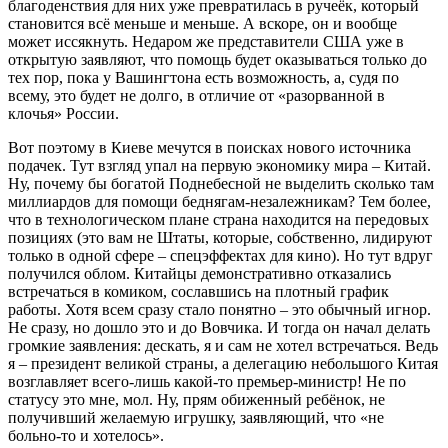
благоденствия для них уже превратилась в ручеёк, который
становится всё меньше и меньше. А вскоре, он и вообще
может иссякнуть. Недаром же представители США уже в
открытую заявляют, что помощь будет оказываться только до
тех пор, пока у Вашингтона есть возможность, а, судя по
всему, это будет не долго, в отличие от «разорванной в
клочья» России.
Вот поэтому в Киеве мечутся в поисках нового источника
подачек. Тут взгляд упал на первую экономику мира – Китай.
Ну, почему бы богатой Поднебесной не выделить сколько там
миллиардов для помощи беднягам-незалежникам? Тем более,
что в технологическом плане страна находится на передовых
позициях (это вам не Штаты, которые, собственно, лидируют
только в одной сфере – спецэффектах для кино). Но тут вдруг
получился облом. Китайцы демонстративно отказались
встречаться в комиком, сославшись на плотный график
работы. Хотя всем сразу стало понятно – это обычный игнор.
Не сразу, но дошло это и до Вовчика. И тогда он начал делать
громкие заявления: дескать, я и сам не хотел встречаться. Ведь
я – президент великой страны, а делегацию небольшого Китая
возглавляет всего-лишь какой-то премьер-министр! Не по
статусу это мне, мол. Ну, прям обиженный ребёнок, не
получивший желаемую игрушку, заявляющий, что «не
больно-то и хотелось».