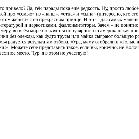
это привело? Да, гей-парады пока ещё редкость. Ну, просто любо
й про «семью» из «папы», «отца» и «сына» (интересно, кто его 
а потом жениться на прекрасном принце. И это – для самых мале
итературой и наркотиками, фаллоимитаторы. Зачем – не понятно.
имеру, во всём мире пользуется популярностью американская про
ники без одежды, как будто трусы или майка сыграют большую р
ья радуется результатам отбора. «Ура, маму отобрали в «Голые 
!». Можете себе представить такое, если вы, конечно, не Волоч
естное место. Чур, я в этом не участвую!