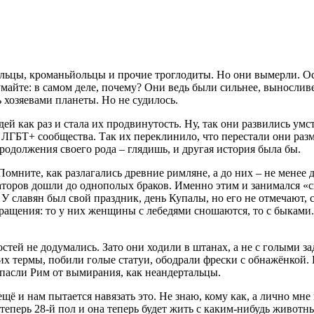
льцы, кроманьйольцы и прочие троглодиты. Но они вымерли. Оста
майте: в самом деле, почему? Они ведь были сильнее, выносливе
ь хозяевами планеты. Но не судилось.
й как раз и стала их продвинутость. Ну, так они развились умс
 ЛГБТ+ сообщества. Так их переклинило, что перестали они ра
продолжения своего рода – глядишь, и другая история была бы.
Помните, как разлагались древние римляне, а до них – не мене
раторов дошли до однополых браков. Именно этим и занимался «
 У славян был свой праздник, день Купалы, но его не отмечают, 
ращения: то у них женщины с лебедями сношаются, то с быками.
остей не додумались. Зато они ходили в штанах, а не с голыми
х термы, побили голые статуи, ободрали фрески с обнажёнкой. 
спасли Рим от вымирания, как неандертальцы.
ещё и нам пытается навязать это. Не знаю, кому как, а лично мне
ё теперь 28-й пол и она теперь будет жить с каким-нибудь живо