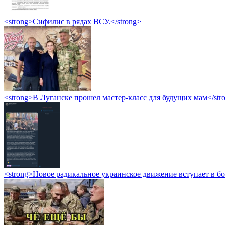
<strong>Сифилис в рядах ВСУ.</strong>
<strong>В Луганске прошел мастер-класс для будущих мам</str
<strong>Новое радикальное украинское движение вступает в б