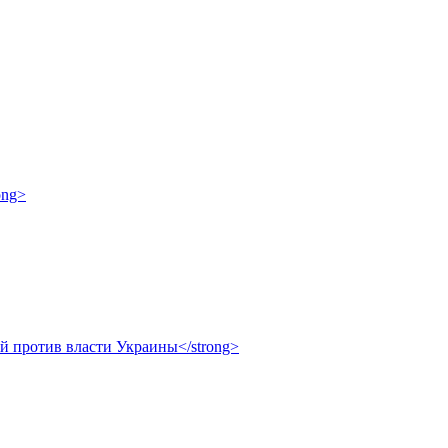
ong>
ой против власти Украины</strong>