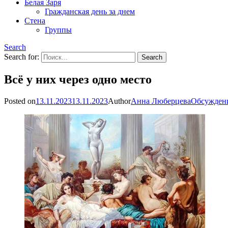
Белая Заря
Гражданская день за днем
Стена
Группы
Search
Search for:
Всё у них через одно место
Posted on
13.11.2023
13.11.2023
Author
Анна Люберцева
Обсужден