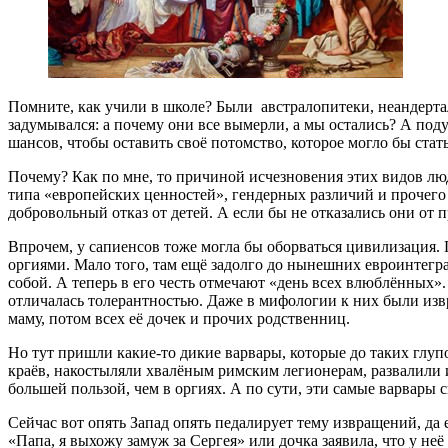
Помните, как учили в школе? Были австралопитеки, неандерта
задумывался: а почему они все вымерли, а мы остались? А поду
шансов, чтобы оставить своё потомство, которое могло бы стат
Почему? Как по мне, то причиной исчезновения этих видов люде
типа «европейских ценностей», гендерных различий и прочего
добровольный отказ от детей. А если бы не отказались они от 
Впрочем, у сапиенсов тоже могла бы оборваться цивилизация. 
оргиями. Мало того, там ещё задолго до нынешних евроинтег
собой. А теперь в его честь отмечают «день всех влюблённых».
отличалась толерантностью. Даже в мифологии к них были изв
маму, потом всех её дочек и прочих родственниц.
Но тут пришли какие-то дикие варвары, которые до таких глуп
краёв, накостыляли хвалёным римским легионерам, развалили и
большей пользой, чем в оргиях. А по сути, эти самые варвары 
Сейчас вот опять Запад опять педалирует тему извращений, да 
«Папа, я выхожу замуж за Сергея» или дочка заявила, что у не