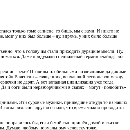
лся только гомо сапиенс, то бишь, мы с вами. И никто не
е, мозг у них был больше – ну, впрямь, у них было больше
твенно, что в голову им стали приходить дурацкие мысли. Ну,
змножаться. Даже придумали специальный термин «чайлдфри» –
е древние греки? Правильно: обильными возлияниями да дикими
святой» Валентин – священник, венчавший легионеров между
сердечки не дарят. А вот западная цивилизация уже тогда
 Да и боги были неразборчивыми в связях – могут «полюбить»
 задницами. Эти суровые мужики, пришедшие откуда-то из наших
И тогда римляне вдруг осознали, что время можно проводить с
 не понравилось бы, если б мой сын пришёл домой и сказал:
тным. Думаю, любому нормальному человеку тоже.