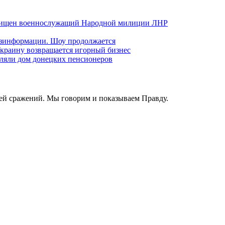
хищен военнослужащий Народной милиции ЛНР
езинформации. Шоу продолжается
краину возвращается игорный бизнес
ляли дом донецких пенсионеров
ей сражений. Мы говорим и показываем Правду.