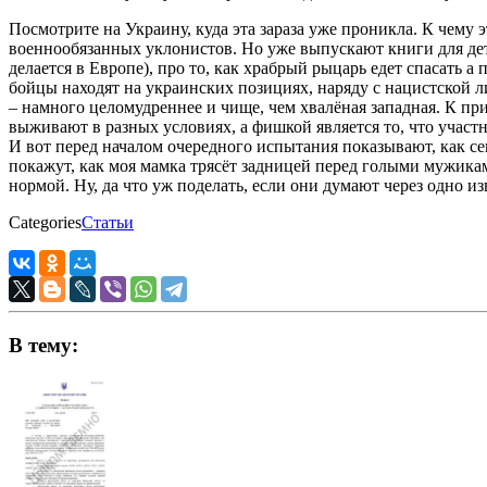
Посмотрите на Украину, куда эта зараза уже проникла. К чему 
военнообязанных уклонистов. Но уже выпускают книги для дете
делается в Европе), про то, как храбрый рыцарь едет спасать 
бойцы находят на украинских позициях, наряду с нацистской л
– намного целомудреннее и чище, чем хвалёная западная. К пр
выживают в разных условиях, а фишкой является то, что участ
И вот перед началом очередного испытания показывают, как сем
покажут, как моя мамка трясёт задницей перед голыми мужиками
нормой. Ну, да что уж поделать, если они думают через одно изв
Categories
Статьи
В тему: