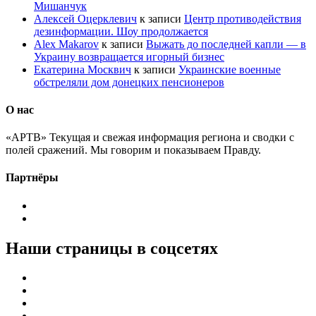
Мишанчук
Алексей Оцерклевич
к записи
Центр противодействия
дезинформации. Шоу продолжается
Alex Makarov
к записи
Выжать до последней капли — в
Украину возвращается игорный бизнес
Екатерина Москвич
к записи
Украинские военные
обстреляли дом донецких пенсионеров
О нас
«АРТВ» Текущая и свежая информация региона и сводки с
полей сражений. Мы говорим и показываем Правду.
Партнёры
Наши страницы в соцсетях