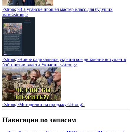
<strong>В Луганске прошел мастер-класс для будущих
мам</strong>
<strong>Новое радикальное украинское движение вступает в
бой против власти Украины</strong>
<strong>Методички на продажу</strong>
Навигация по записям