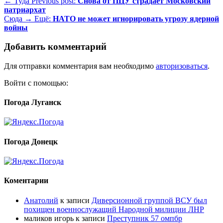
← Туда
Previous post:
Снова от ПЦУ страдает Московский
патриархат
Сюда →
Ещё:
НАТО не может игнорировать угрозу ядерной
войны
Добавить комментарий
Для отправки комментария вам необходимо
авторизоваться
.
Войти с помощью:
Погода Луганск
Погода Донецк
Коментарии
Анатолий
к записи
Диверсионной группой ВСУ был
похищен военнослужащий Народной милиции ЛНР
маликов игорь
к записи
Преступник 57 омпбр