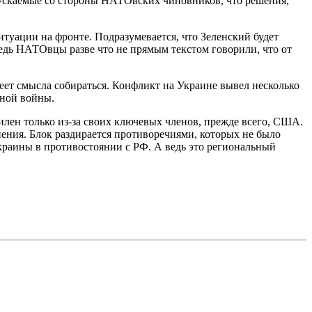
аспускаемые со стороны НАТОвских чиновников, что решения,
итуации на фронте. Подразумевается, что Зеленский будет
 Ведь НАТОвцы разве что не прямым текстом говорили, что от
меет смысла собираться. Конфликт на Украине вывел несколько
нной войны.
лен только из-за своих ключевых членов, прежде всего, США.
ения. Блок раздирается противоречиями, которых не было
краины в противостоянии с РФ. А ведь это региональный