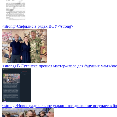
<strong>Сифилис в рядах ВСУ.</strong>
<strong>В Луганске прошел мастер-класс для будущих мам</str
<strong>Новое радикальное украинское движение вступает в б