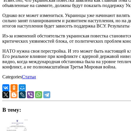
Известно, что украинская повестка заявлена как главная тема
объявленные на саммите, должны будут показать поддержку Ук
Однако все может измениться. Украинцы уже начинают вилять хв
сильно занят планированием и развитием наступления, но на д
итогов наступления будет зависеть поддержка ВСУ. Результаты
Из-за изменений обстоятельств украинская повестка становитс
критических уязвимостей блока, от политических проблем ко
НАТО нужна своя перестройка. И это может быть настоящей кл
Его реальное влияние при конфликте с ядерной державой ниве
видно, когда международная обстановка была на уровне тепл
конфликт, а не полномасштабная Третья Мировая война.
Categories
Статьи
В тему: