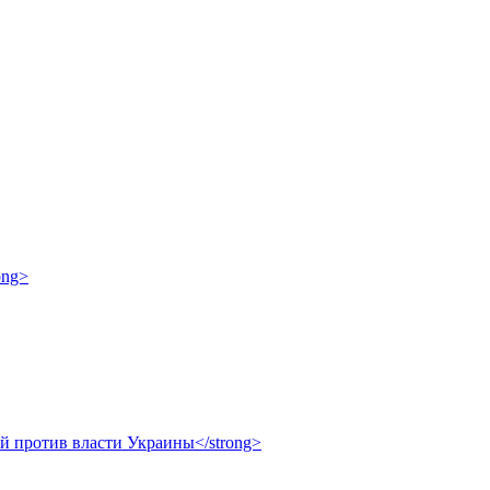
ong>
ой против власти Украины</strong>