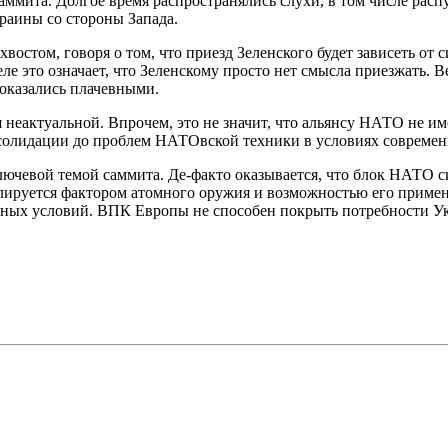
 саммита. Долгое время распространялись слухи, в том числе р
раины со стороны Запада.
остом, говоря о том, что приезд Зеленского будет зависеть от с
еле это означает, что Зеленскому просто нет смысла приезжать.
 оказались плачевными.
я неактуальной. Впрочем, это не значит, что альянсу НАТО не и
нсолидации до проблем НАТОвской техники в условиях совреме
ючевой темой саммита. Де-факто оказывается, что блок НАТО си
лируется фактором атомного оружия и возможностью его примен
ичных условий. ВПК Европы не способен покрыть потребности У