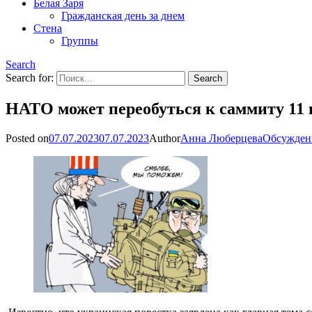
Белая Заря
Гражданская день за днем
Стена
Группы
Search
Search for:
НАТО может переобуться к саммиту 11
Posted on
07.07.2023
07.07.2023
Author
Анна Люберцева
Обсужден