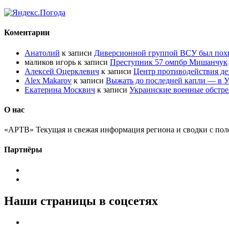
Коментарии
Анатолий
к записи
Диверсионной группой ВСУ был по
маликов игорь
к записи
Преступник 57 омпбр Мишанчук
Алексей Оцерклевич
к записи
Центр противодействия д
Alex Makarov
к записи
Выжать до последней капли — в У
Екатерина Москвич
к записи
Украинские военные обстре
О нас
«АРТВ» Текущая и свежая информация региона и сводки с пол
Партнёры
Наши страницы в соцсетях