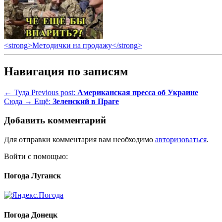
<strong>Методички на продажу</strong>
Навигация по записям
← Туда
Previous post:
Американская пресса об Украине
Сюда →
Ещё:
Зеленский в Праге
Добавить комментарий
Для отправки комментария вам необходимо
авторизоваться
.
Войти с помощью:
Погода Луганск
Погода Донецк