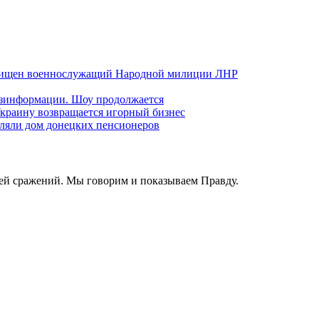
хищен военнослужащий Народной милиции ЛНР
езинформации. Шоу продолжается
краину возвращается игорный бизнес
ляли дом донецких пенсионеров
ей сражений. Мы говорим и показываем Правду.