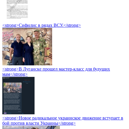
<strong>Сифилис в рядах ВСУ.</strong>
<strong>В Луганске прошел мастер-класс для будущих
мам</strong>
<strong>Новое радикальное украинское движение вступает в
бой против власти Украины</strong>