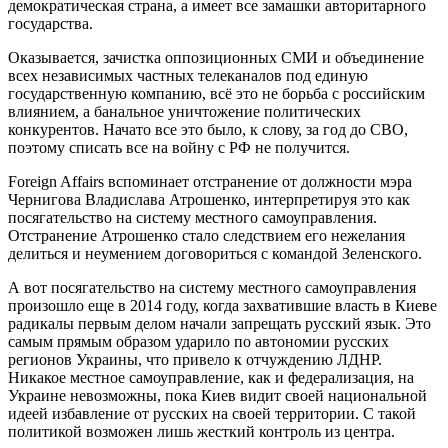
демократическая страна, а имеет все замашки авторитарного
государства.
Оказывается, зачистка оппозиционных СМИ и объединение
всех независимых частных телеканалов под единую
государственную компанию, всё это не борьба с российским
влиянием, а банальное уничтожение политических
конкурентов. Начато все это было, к слову, за год до СВО,
поэтому списать все на войну с РФ не получится.
Foreign Affairs вспоминает отстранение от должности мэра
Чернигова Владислава Атрошенко, интерпретируя это как
посягательство на систему местного самоуправления.
Отстранение Атрошенко стало следствием его нежелания
делиться и неумением договориться с командой Зеленского.
А вот посягательство на систему местного самоуправления
произошло еще в 2014 году, когда захватившие власть в Киеве
радикалы первым делом начали запрещать русский язык. Это
самым прямым образом ударило по автономии русских
регионов Украины, что привело к отчуждению ЛДНР.
Никакое местное самоуправление, как и федерализация, на
Украине невозможны, пока Киев видит своей национальной
идеей избавление от русских на своей территории. С такой
политикой возможен лишь жесткий контроль из центра.