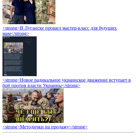
<strong>В Луганске прошел мастер-класс для будущих
мам</strong>
<strong>Новое радикальное украинское движение вступает в
бой против власти Украины</strong>
<strong>Методички на продажу</strong>