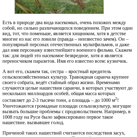
Есть в природе два вида насекомых, очень похожих между
собой, но сильно различающихся поведением. При этом один
вид, тот, что поменьше, является хищником, хотя в детстве
многие из нас его ловили (правда – неизвестно зачем). Он –
популярный персонах отечественных мультфильмов, и даже
дал имя персонажу известнейшего военного фильма. Скажем
так: для людей это насекомое безвредное, хотя и является
переносчиком паразитов. Имя его известно всем: кузнечик.
А вот его, скажем так, сестра – яростный вредитель
сельскохозяйственных культур. Травоядная саранча крупнее
своего собрата, ведёт стайный образ жизни. Временами
случаются целые нашествия саранчи, в которых участвуют до
нескольких миллиардов особей, общая масса которых
2
составляет до 2-3 тысячи тонн, а площадь – до 1000 м
!
Уничтожаются громадные площади сельхозкультур, могущие
вызвать большие проблемы с продовольствием. Например, в
1008 году на Руси было зафиксировано первое такое
нашествие. вызвавшее голод.
Причиной таких нашествий считаются последствия засух,