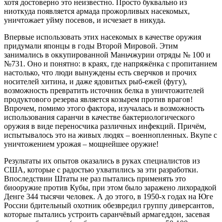
хотя достоверно это неизвестно. Просто буквально из
ниоткуда появляется армада прожорливых насекомых,
уничтожает уйму посевов, и исчезает в никуда.
Впервые использовать этих насекомых в качестве оружия
придумали японцы в годы Второй Мировой. Этим
занимались в оккупированной Маньчжурии отряды № 100 и
№731. Оно и понятно: в краях, где напряжёнка с пропитанием
настолько, что люди вынуждены есть сверчков и прочих
носителей хитина, и даже ядовитых рыб-ежей (фугу),
возможность превратить источник белка в уничтожителей
продуктового резерва является козырем против врагов!
Впрочем, помимо этого фактора, изучалась и возможность
использования саранчи в качестве бактериологического
оружия в виде переносчика различных инфекций. Причём,
испытывалось это на живых людях – военнопленных. Вкупе с
уничтожением урожая – мощнейшее оружие!
Результаты их опытов оказались в руках специалистов из
США, которые с радостью ухватились за эти разработки.
Впоследствии Штаты не раз пытались применять это
биооружие против Кубы, при этом было заражено лихорадкой
Денге 344 тысячи человек. А до этого, в 1950-х годах на Юге
России бдительный охотник обезвредил группу диверсантов,
которые пытались устроить саранчёвый армагеддон, засевая