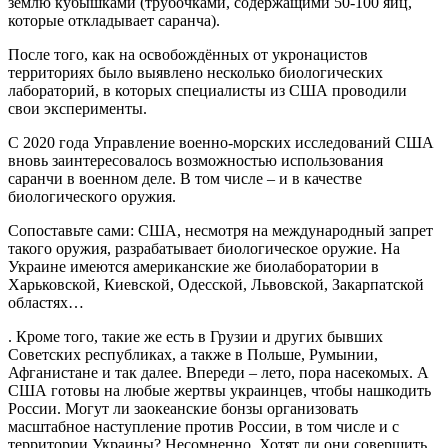
землю кубышками (трубочками, содержащими 50-100 яиц,
которые откладывает саранча).
После того, как на освобождённых от укронацистов
территориях было выявлено несколько биологических
лабораторий, в которых специалисты из США проводили
свои эксперименты.
С 2020 года Управление военно-морских исследований США
вновь заинтересовалось возможностью использования
саранчи в военном деле. В том числе – и в качестве
биологического оружия.
Сопоставьте сами: США, несмотря на международный запрет
такого оружия, разрабатывает биологическое оружие. На
Украине имеются американские же биолаборатории в
Харьковской, Киевской, Одесской, Львовской, Закарпатской
областях…
. Кроме того, такие же есть в Грузии и других бывших
Советских республиках, а также в Польше, Румынии,
Афганистане и так далее. Впереди – лето, пора насекомых. А
США готовы на любые жертвы украинцев, чтобы нашкодить
России. Могут ли заокеанские бонзы организовать
масштабное наступление против России, в том числе и с
территории Украины? Несомненно. Хотят ли они совершить