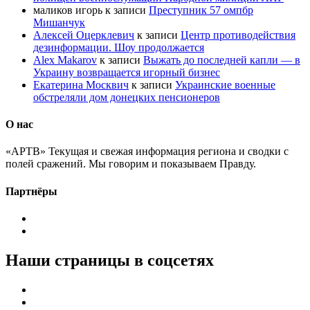
маликов игорь
к записи
Преступник 57 омпбр
Мишанчук
Алексей Оцерклевич
к записи
Центр противодействия
дезинформации. Шоу продолжается
Alex Makarov
к записи
Выжать до последней капли — в
Украину возвращается игорный бизнес
Екатерина Москвич
к записи
Украинские военные
обстреляли дом донецких пенсионеров
О нас
«АРТВ» Текущая и свежая информация региона и сводки с
полей сражений. Мы говорим и показываем Правду.
Партнёры
Наши страницы в соцсетях