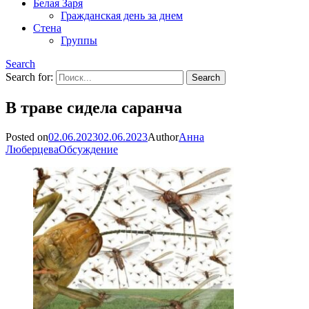
Белая Заря
Гражданская день за днем
Стена
Группы
Search
Search for:
В траве сидела саранча
Posted on
02.06.2023
02.06.2023
Author
Анна
Люберцева
Обсуждение